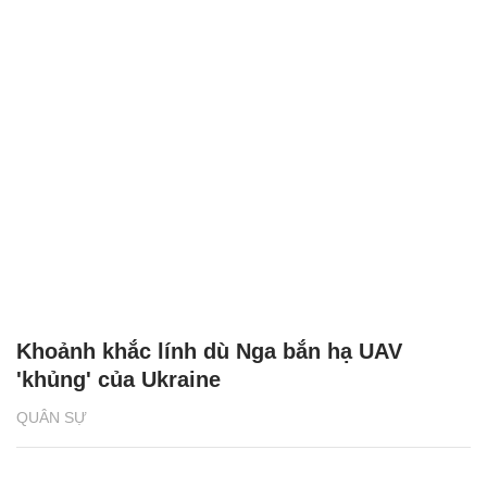
Khoảnh khắc lính dù Nga bắn hạ UAV
'khủng' của Ukraine
QUÂN SỰ