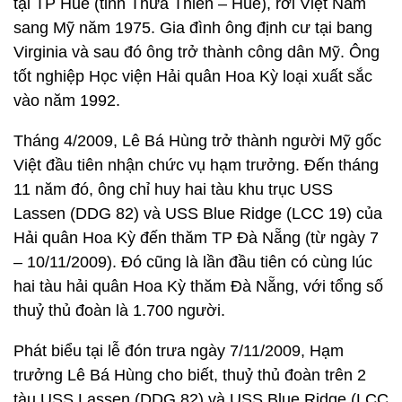
tại TP Huế (tỉnh Thừa Thiên – Huế), rời Việt Nam
sang Mỹ năm 1975. Gia đình ông định cư tại bang
Virginia và sau đó ông trở thành công dân Mỹ. Ông
tốt nghiệp Học viện Hải quân Hoa Kỳ loại xuất sắc
vào năm 1992.
Tháng 4/2009, Lê Bá Hùng trở thành người Mỹ gốc
Việt đầu tiên nhận chức vụ hạm trưởng. Đến tháng
11 năm đó, ông chỉ huy hai tàu khu trục USS
Lassen (DDG 82) và USS Blue Ridge (LCC 19) của
Hải quân Hoa Kỳ đến thăm TP Đà Nẵng (từ ngày 7
– 10/11/2009). Đó cũng là lần đầu tiên có cùng lúc
hai tàu hải quân Hoa Kỳ thăm Đà Nẵng, với tổng số
thuỷ thủ đoàn là 1.700 người.
Phát biểu tại lễ đón trưa ngày 7/11/2009, Hạm
trưởng Lê Bá Hùng cho biết, thuỷ thủ đoàn trên 2
tàu USS Lassen (DDG 82) và USS Blue Ridge (LCC