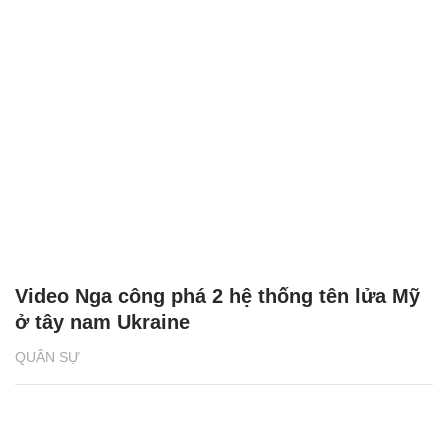
Video Nga công phá 2 hệ thống tên lửa Mỹ
ở tây nam Ukraine
QUÂN SỰ