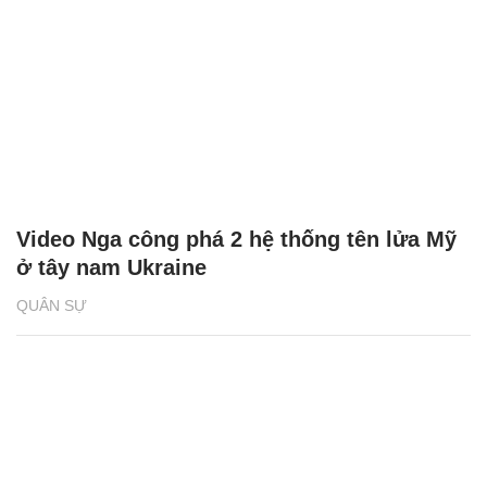
Video Nga công phá 2 hệ thống tên lửa Mỹ
ở tây nam Ukraine
QUÂN SỰ