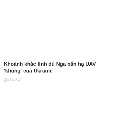
Khoảnh khắc lính dù Nga bắn hạ UAV
'khủng' của Ukraine
QUÂN SỰ