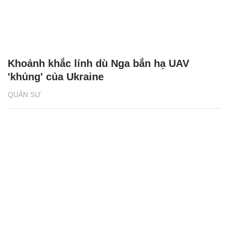
Khoảnh khắc lính dù Nga bắn hạ UAV
'khủng' của Ukraine
QUÂN SỰ