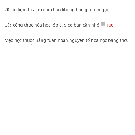
20 số điện thoại ma ám bạn không bao giờ nên gọi
Các công thức hóa học lớp 8, 9 cơ bản cần nhớ
106
Mẹo học thuộc Bảng tuần hoàn nguyên tố hóa học bằng thơ,
câu nói vui vẻ
Tổng hợp những status hay về cuộc sống mang ý nghĩa thay
đổi cuộc đời
Tìm hiểu tư tưởng Nguyễn Du qua đoạn kết Truyện Kiều
1
Phó Đoàn ĐBQH Hà Giang Vương Ngọc Hà bị kỷ luật