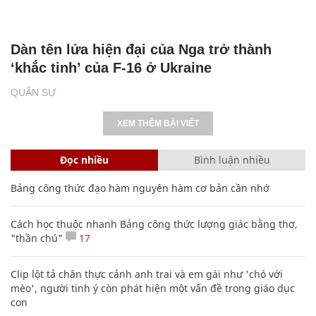
Dàn tên lửa hiện đại của Nga trở thành
‘khắc tinh’ của F-16 ở Ukraine
QUÂN SỰ
XEM THÊM BÀI VIẾT
Đọc nhiều
Bình luận nhiều
Bảng công thức đạo hàm nguyên hàm cơ bản cần nhớ
Cách học thuộc nhanh Bảng công thức lượng giác bằng thơ,
"thần chú"
17
Clip lột tả chân thực cảnh anh trai và em gái như 'chó với
mèo', người tinh ý còn phát hiện một vấn đề trong giáo dục
con