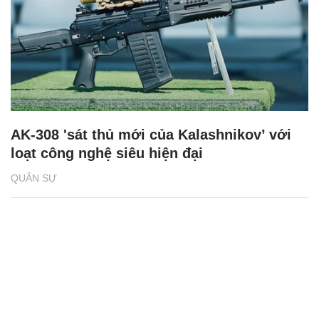
AK-308 'sát thủ mới của Kalashnikov’ với
loạt công nghệ siêu hiện đại
QUÂN SỰ