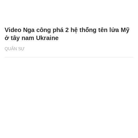
Video Nga công phá 2 hệ thống tên lửa Mỹ
ở tây nam Ukraine
QUÂN SỰ