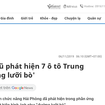
Hotline: 09161
Gia đình
Giới trẻ
Khỏe - đẹp
Chuyện lạ
Quân sự
06/11/2019 06:10 (GMT+07:00)
ũ phát hiện 7 ô tô Trung
g lưỡi bò'
uan chức năng Hải Phòng đã phát hiện trong phần ứng
t hiện hình ảnh như "đường lưỡi bò".