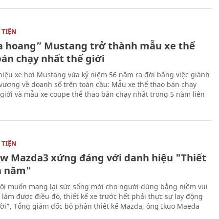
TIỆN
 hoang” Mustang trở thành mẫu xe thể
bán chạy nhất thế giới
iệu xe hơi Mustang vừa kỷ niệm 56 năm ra đời bằng việc giành
 vương về doanh số trên toàn cầu: Mẫu xe thể thao bán chạy
 giới và mẫu xe coupe thể thao bán chạy nhất trong 5 năm liên
TIỆN
ew Mazda3 xứng đáng với danh hiệu "Thiết
a năm"
ôi muốn mang lại sức sống mới cho người dùng bằng niềm vui
ể làm được điều đó, thiết kế xe trước hết phải thực sự lay động
ời”, Tổng giám đốc bộ phận thiết kế Mazda, ông Ikuo Maeda