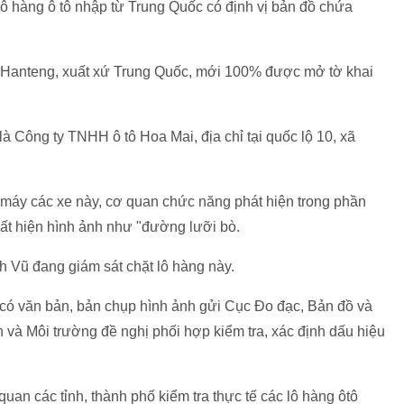
 lô hàng ô tô nhập từ Trung Quốc có định vị bản đồ chứa
ệu Hanteng, xuất xứ Trung Quốc, mới 100% được mở tờ khai
à Công ty TNHH ô tô Hoa Mai, địa chỉ tại quốc lộ 10, xã
t máy các xe này, cơ quan chức năng phát hiện trong phần
ất hiện hình ảnh như "đường lưỡi bò.
h Vũ đang giám sát chặt lô hàng này.
có văn bản, bản chụp hình ảnh gửi Cục Đo đạc, Bản đồ và
 và Môi trường đề nghị phối hợp kiểm tra, xác định dấu hiệu
uan các tỉnh, thành phố kiểm tra thực tế các lô hàng ôtô