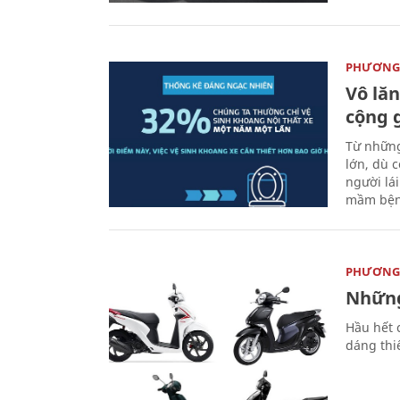
PHƯƠNG 
Vô lăn
cộng 
Từ những
lớn, dù c
người lá
mầm bện
PHƯƠNG 
Những
Hầu hết 
dáng thi