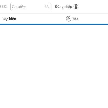
18822
Đăng nhập
Sự kiện
RSS