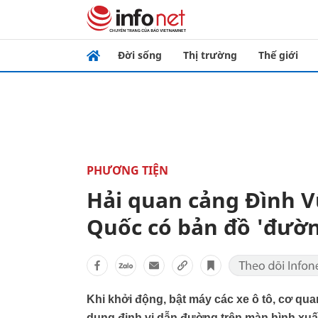
Đời sống
Thị trường
Thế giới
PHƯƠNG TIỆN
Hải quan cảng Đình V
Quốc có bản đồ 'đườn
Khi khởi động, bật máy các xe ô tô, cơ q
dụng định vị dẫn đường trên màn hình xuấ