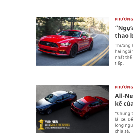
PHƯƠNG 
“Ngựa
thao 
Thương h
hai ngôi
nhất thế
tiếp.
PHƯƠNG 
All-N
kế củ
“Chúng t
lái xe. Đ
lòng ngư
chia sẻ.