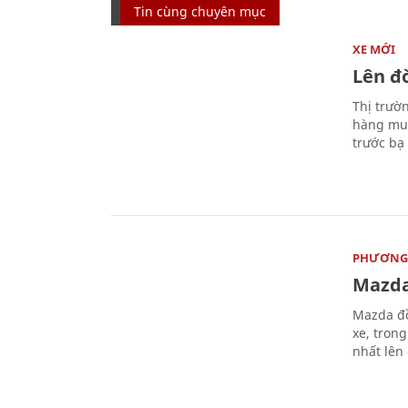
Tin cùng chuyên mục
XE MỚI
Lên đờ
Thị trườ
hàng muố
trước bạ
PHƯƠNG 
Mazda
Mazda đồ
xe, tron
nhất lên