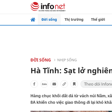
Đời sống
Thị trường
Thế giới
ĐỜI SỐNG
NHỊP SỐNG
Hà Tĩnh: Sạt lở nghiê
Hàng chục khối đất đá từ vách núi Nầm, x
8A khiến cho việc giao thông đi lại khó k