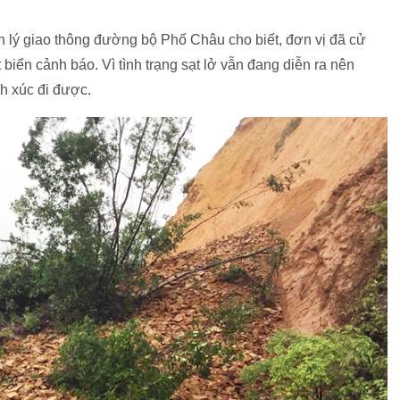
 lý giao thông đường bộ Phố Châu cho biết, đơn vị đã cử
 biển cảnh báo. Vì tình trạng sạt lở vẫn đang diễn ra nên
h xúc đi được.