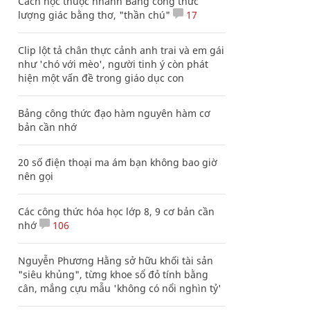
Cách học thuộc nhanh Bảng công thức
lượng giác bằng thơ, "thần chú"
17
Clip lột tả chân thực cảnh anh trai và em gái
như 'chó với mèo', người tinh ý còn phát
hiện một vấn đề trong giáo dục con
Bảng công thức đạo hàm nguyên hàm cơ
bản cần nhớ
20 số điện thoại ma ám bạn không bao giờ
nên gọi
Các công thức hóa học lớp 8, 9 cơ bản cần
nhớ
106
Nguyễn Phương Hằng sở hữu khối tài sản
"siêu khủng", từng khoe sổ đỏ tính bằng
cân, mắng cựu mẫu 'không có nổi nghìn tỷ'