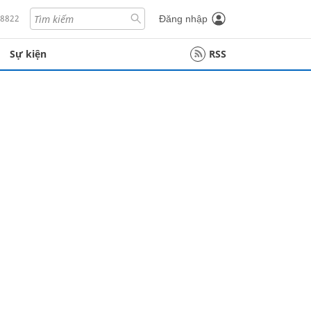
18822
Đăng nhập
Sự kiện
RSS