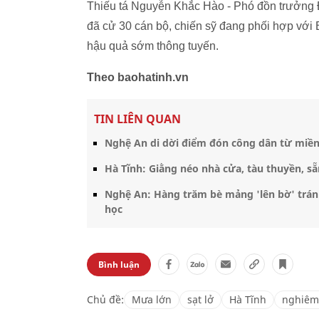
Thiếu tá Nguyễn Khắc Hào - Phó đồn trưởng 
đã cử 30 cán bộ, chiến sỹ đang phối hợp với
hậu quả sớm thông tuyến.
Theo baohatinh.vn
TIN LIÊN QUAN
Nghệ An di dời điểm đón công dân từ miề
Hà Tĩnh: Giằng néo nhà cửa, tàu thuyền, sẵ
Nghệ An: Hàng trăm bè mảng 'lên bờ' tránh
học
Bình luận
Chủ đề:
Mưa lớn
sạt lở
Hà Tĩnh
nghiêm