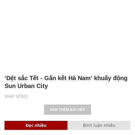
‘Dệt sắc Tết - Gắn kết Hà Nam’ khuấy động
Sun Urban City
NHỊP SỐNG
XEM THÊM BÀI VIẾT
Đọc nhiều
Bình luận nhiều