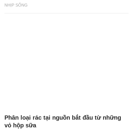
NHỊP SỐNG
Phân loại rác tại nguồn bắt đầu từ những
vỏ hộp sữa