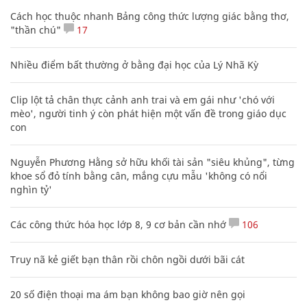
Cách học thuộc nhanh Bảng công thức lượng giác bằng thơ,
"thần chú"
17
Nhiều điểm bất thường ở bằng đại học của Lý Nhã Kỳ
Clip lột tả chân thực cảnh anh trai và em gái như 'chó với
mèo', người tinh ý còn phát hiện một vấn đề trong giáo dục
con
Nguyễn Phương Hằng sở hữu khối tài sản "siêu khủng", từng
khoe sổ đỏ tính bằng cân, mắng cựu mẫu 'không có nổi
nghìn tỷ'
Các công thức hóa học lớp 8, 9 cơ bản cần nhớ
106
Truy nã kẻ giết bạn thân rồi chôn ngồi dưới bãi cát
20 số điện thoại ma ám bạn không bao giờ nên gọi