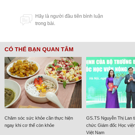
CÓ THỂ BẠN QUAN TÂM
Chăm sóc sức khỏe cần thực hiện
GS.TS Nguyễn Thị Lan ti
ngay khi cơ thể còn khỏe
chức Giám đốc Học viện
Việt Nam