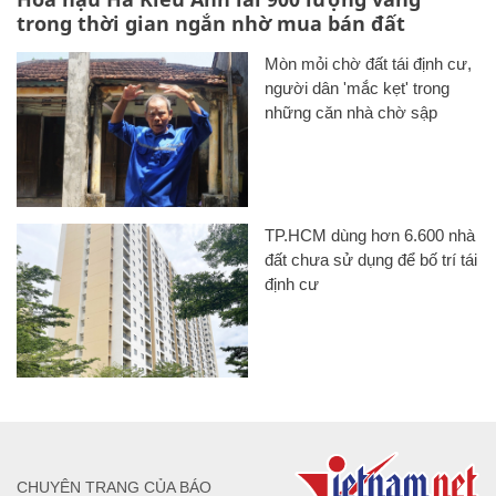
trong thời gian ngắn nhờ mua bán đất
Mòn mỏi chờ đất tái định cư,
người dân 'mắc kẹt' trong
những căn nhà chờ sập
TP.HCM dùng hơn 6.600 nhà
đất chưa sử dụng để bố trí tái
định cư
CHUYÊN TRANG CỦA BÁO