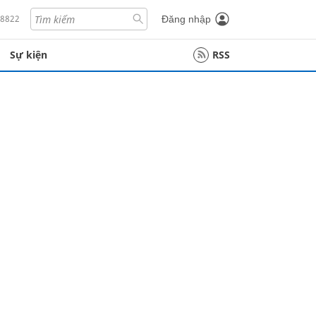
18822
Đăng nhập
Sự kiện
RSS