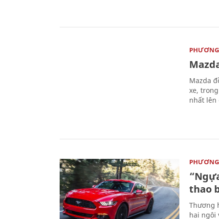
PHƯƠNG 
Mazda
Mazda đồ
xe, tron
nhất lên
PHƯƠNG 
“Ngựa
thao 
Thương h
hai ngôi