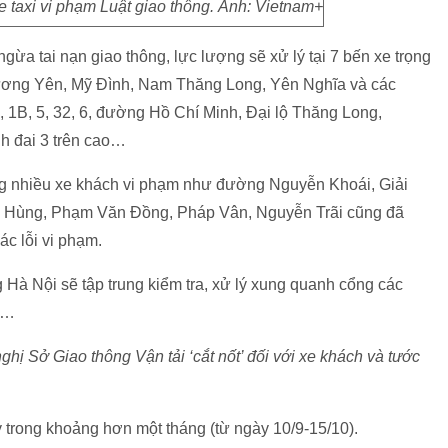
e taxi vi phạm Luật giao thông. Ảnh: Vietnam+
gừa tai nạn giao thông, lực lượng sẽ xử lý tại 7 bến xe trọng
ơng Yên, Mỹ Đình, Nam Thăng Long, Yên Nghĩa và các
, 1B, 5, 32, 6, đường Hồ Chí Minh, Đại lộ Thăng Long,
h đai 3 trên cao…
ung nhiều xe khách vi phạm như đường Nguyễn Khoái, Giải
Hùng, Phạm Văn Đồng, Pháp Vân, Nguyễn Trãi cũng đã
ác lỗi vi phạm.
g Hà Nội sẽ tập trung kiểm tra, xử lý xung quanh cổng các
e…
hị Sở Giao thông Vận tải ‘cắt nốt’ đối với xe khách và tước
y trong khoảng hơn một tháng (từ ngày 10/9-15/10).