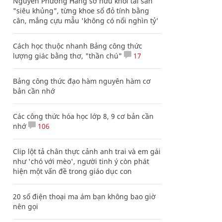
Nguyễn Phương Hằng sở hữu khối tài sản
"siêu khủng", từng khoe sổ đỏ tính bằng
cân, mắng cựu mẫu 'không có nổi nghìn tỷ'
Cách học thuộc nhanh Bảng công thức
lượng giác bằng thơ, "thần chú"
17
Bảng công thức đạo hàm nguyên hàm cơ
bản cần nhớ
Các công thức hóa học lớp 8, 9 cơ bản cần
nhớ
106
Clip lột tả chân thực cảnh anh trai và em gái
như 'chó với mèo', người tinh ý còn phát
hiện một vấn đề trong giáo dục con
20 số điện thoại ma ám bạn không bao giờ
nên gọi