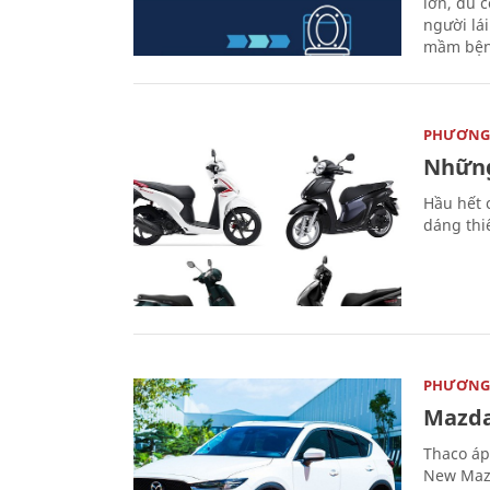
lớn, dù c
người lá
mầm bện
PHƯƠNG 
Những
Hầu hết 
dáng thi
PHƯƠNG 
Mazda
Thaco áp
New Mazd