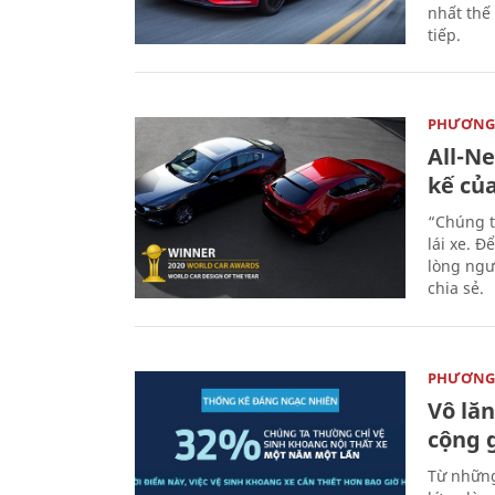
nhất thế
tiếp.
PHƯƠNG 
All-N
kế củ
“Chúng t
lái xe. Đ
lòng ngư
chia sẻ.
PHƯƠNG 
Vô lăn
cộng 
Từ những