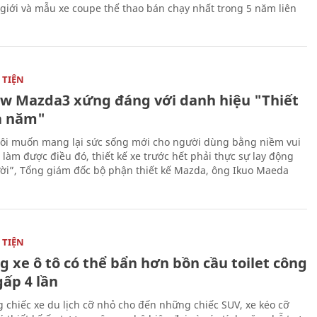
 giới và mẫu xe coupe thể thao bán chạy nhất trong 5 năm liên
TIỆN
ew Mazda3 xứng đáng với danh hiệu "Thiết
a năm"
ôi muốn mang lại sức sống mới cho người dùng bằng niềm vui
ể làm được điều đó, thiết kế xe trước hết phải thực sự lay động
ời”, Tổng giám đốc bộ phận thiết kế Mazda, ông Ikuo Maeda
TIỆN
g xe ô tô có thể bẩn hơn bồn cầu toilet công
gấp 4 lần
 chiếc xe du lịch cỡ nhỏ cho đến những chiếc SUV, xe kéo cỡ