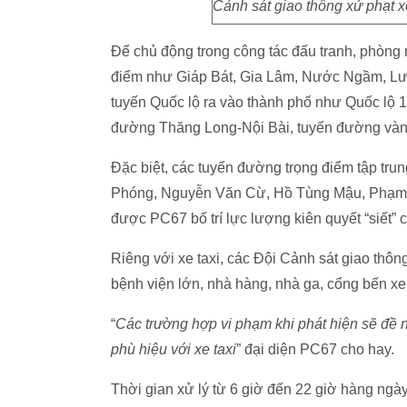
Cảnh sát giao thông xử phạt x
Để chủ động trong công tác đấu tranh, phòng n
điểm như Giáp Bát, Gia Lâm, Nước Ngầm, Lư
tuyến Quốc lộ ra vào thành phố như Quốc lộ 1
đường Thăng Long-Nội Bài, tuyến đường vàn
Đặc biệt, các tuyến đường trọng điểm tập tr
Phóng, Nguyễn Văn Cừ, Hồ Tùng Mậu, Phạm 
được PC67 bố trí lực lượng kiên quyết “siết” c
Riêng với xe taxi, các Đội Cảnh sát giao thôn
bệnh viện lớn, nhà hàng, nhà ga, cổng bến x
“
Các trường hợp vi phạm khi phát hiện sẽ đề ng
phù hiệu với xe taxi
” đại diện PC67 cho hay.
Thời gian xử lý từ 6 giờ đến 22 giờ hàng ngà