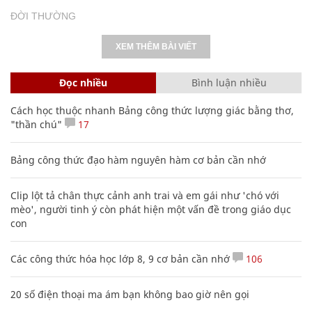
Cách học thuộc nhanh Bảng công thức lượng giác bằng thơ,
"thần chú"
17
Bảng công thức đạo hàm nguyên hàm cơ bản cần nhớ
Clip lột tả chân thực cảnh anh trai và em gái như 'chó với
mèo', người tinh ý còn phát hiện một vấn đề trong giáo dục
con
Các công thức hóa học lớp 8, 9 cơ bản cần nhớ
106
20 số điện thoại ma ám bạn không bao giờ nên gọi
Mẹo học thuộc Bảng tuần hoàn nguyên tố hóa học bằng thơ,
câu nói vui vẻ
Bí mật trận đổ bộ lên bãi biển Tà Lơn của Hải quân Việt Nam