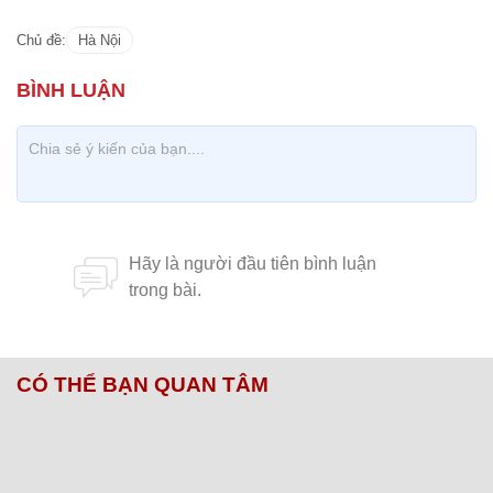
CÓ THỂ BẠN QUAN TÂM
Chăm sóc sức khỏe cần thực hiện
GS.TS Nguyễn Thị Lan ti