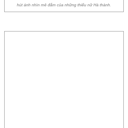
Dạo quanh các phố phường Hà Nội những ngày này sẽ thấy
những xe hoa bán dạo chở đầy cúc họa mi xuất hiện ở rất