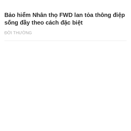
Cánh rừng Net Zero Vinamilk tại Cà Mau
đón những đàn chim trở về
ĐỜI THƯỜNG