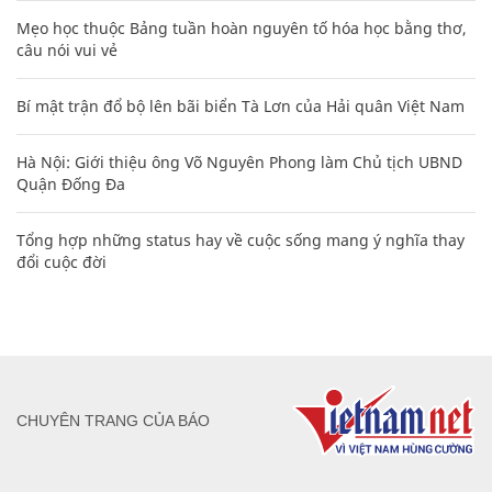
Hà Nội: Giới thiệu ông Võ Nguyên Phong làm Chủ tịch UBND
Quận Đống Đa
Tổng hợp những status hay về cuộc sống mang ý nghĩa thay
đổi cuộc đời
CHUYÊN TRANG CỦA BÁO
Tòa soạn: Tòa nhà Cục Tần Số, 115 Trần Duy Hưng Hà Nội
Giấy phép hoạt động báo chí: Số 09/GP-BTTTT, Bộ Thông tin và
Truyền thông cấp ngày 07/01/2019.
0916118822
Hotline nội dung:
toasoan@infonet.vn
Email: