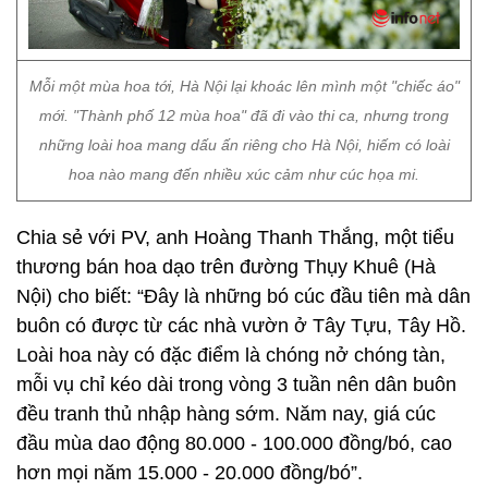
Mỗi một mùa hoa tới, Hà Nội lại khoác lên mình một "chiếc áo"
mới. "Thành phố 12 mùa hoa" đã đi vào thi ca, nhưng trong
những loài hoa mang dấu ấn riêng cho Hà Nội, hiếm có loài
hoa nào mang đến nhiều xúc cảm như cúc họa mi.
Chia sẻ với PV, anh Hoàng Thanh Thắng, một tiểu
thương bán hoa dạo trên đường Thụy Khuê (Hà
Nội) cho biết: “Đây là những bó cúc đầu tiên mà dân
buôn có được từ các nhà vườn ở Tây Tựu, Tây Hồ.
Loài hoa này có đặc điểm là chóng nở chóng tàn,
mỗi vụ chỉ kéo dài trong vòng 3 tuần nên dân buôn
đều tranh thủ nhập hàng sớm. Năm nay, giá cúc
đầu mùa dao động 80.000 - 100.000 đồng/bó, cao
hơn mọi năm 15.000 - 20.000 đồng/bó”.