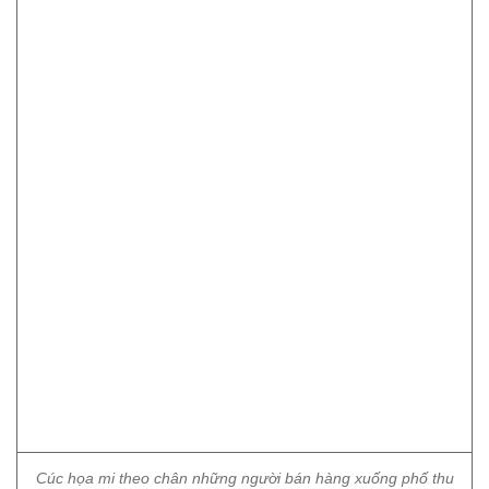
Cúc họa mi theo chân những người bán hàng xuống phố thu
hút ánh nhìn mê đắm của những thiếu nữ Hà thành.