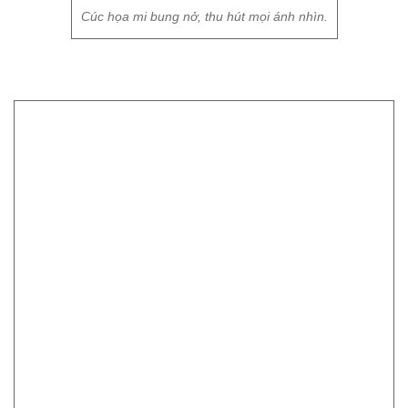
Cúc họa mi đã trở thành nét đẹp duyên dáng trong thời điểm
giao mùa từ Thu sang Đông ở Hà Nội. Người ta chờ đợi mùa