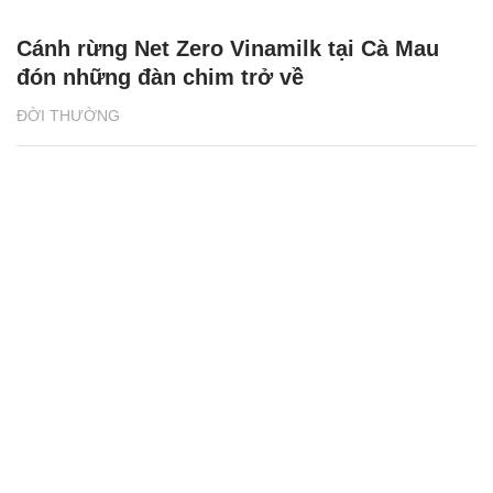
8X mở quán cơm 2.000 đồng/suất ở Gia
Lai, bà con thoải mái vào ăn
ĐỜI THƯỜNG