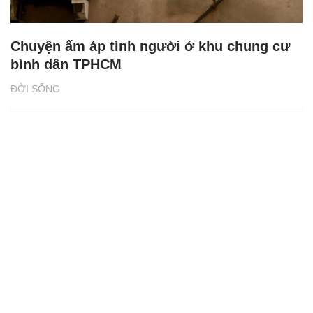
Cảnh sát chạy bộ 29 tầng chữa cháy chung
cư do chủ nhà đun nước trên sofa
ĐỜI THƯỜNG