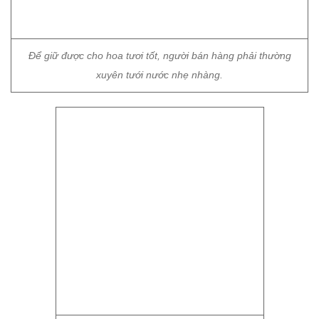
Cúc họa mi bung nở, thu hút mọi ánh nhìn.