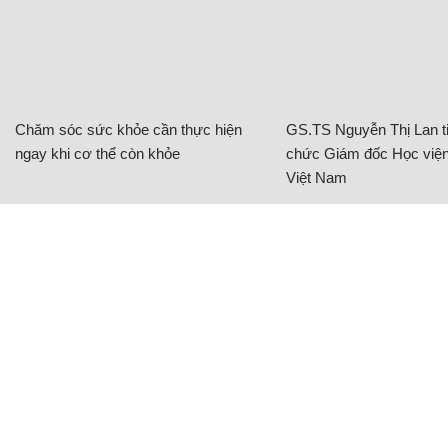
ngay khi cơ thể còn khỏe
chức Giám đốc Học viện
Việt Nam
Tuyên Quang: Tài xế tố bị giữ xe, đòi tiền
chuộc 500 triệu đồng