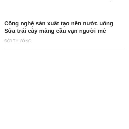
ĐỜI THƯỜNG
Hàng ngàn quà tặng hấp dẫn chờ đón
khách hàng SHB dịp sinh nhật 31 tuổi
ĐỜI THƯỜNG