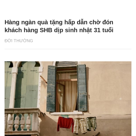
Chuyện ấm áp tình người ở khu chung cư
bình dân TPHCM
ĐỜI SỐNG