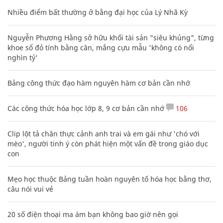
Nhiều điểm bất thường ở bằng đại học của Lý Nhã Kỳ
Nguyễn Phương Hằng sở hữu khối tài sản "siêu khủng", từng
khoe sổ đỏ tính bằng cân, mắng cựu mẫu 'không có nổi
nghìn tỷ'
Bảng công thức đạo hàm nguyên hàm cơ bản cần nhớ
Các công thức hóa học lớp 8, 9 cơ bản cần nhớ
106
Clip lột tả chân thực cảnh anh trai và em gái như 'chó với
mèo', người tinh ý còn phát hiện một vấn đề trong giáo dục
con
Mẹo học thuộc Bảng tuần hoàn nguyên tố hóa học bằng thơ,
câu nói vui vẻ
20 số điện thoại ma ám bạn không bao giờ nên gọi