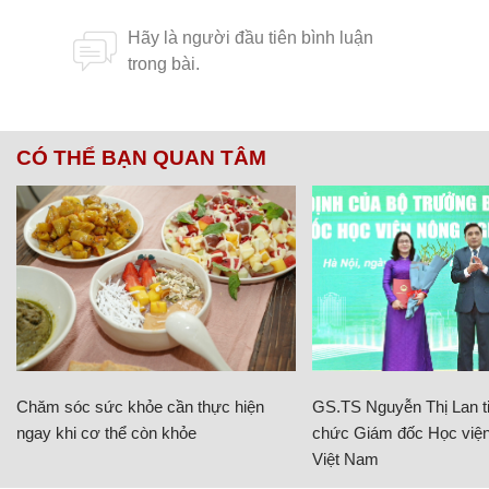
CÓ THỂ BẠN QUAN TÂM
Chăm sóc sức khỏe cần thực hiện
GS.TS Nguyễn Thị Lan ti
ngay khi cơ thể còn khỏe
chức Giám đốc Học viện
Việt Nam