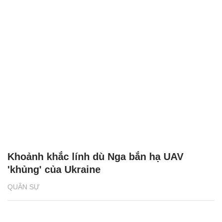
Khoảnh khắc lính dù Nga bắn hạ UAV
'khủng' của Ukraine
QUÂN SỰ