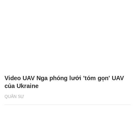
Video UAV Nga phóng lưới 'tóm gọn' UAV
của Ukraine
QUÂN SỰ