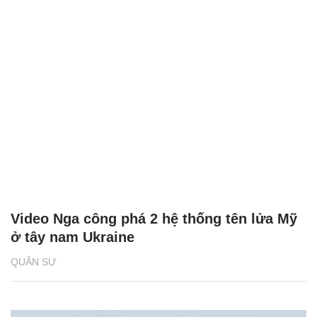
Video Nga công phá 2 hệ thống tên lửa Mỹ
ở tây nam Ukraine
QUÂN SỰ