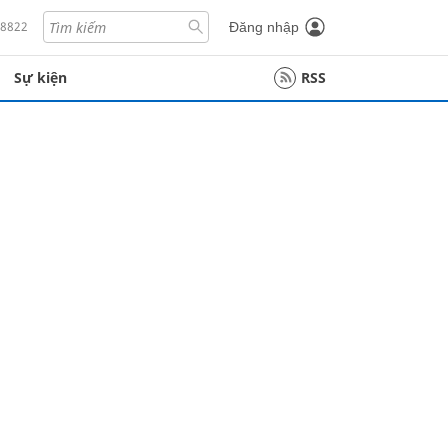
18822
Đăng nhập
Sự kiện
RSS