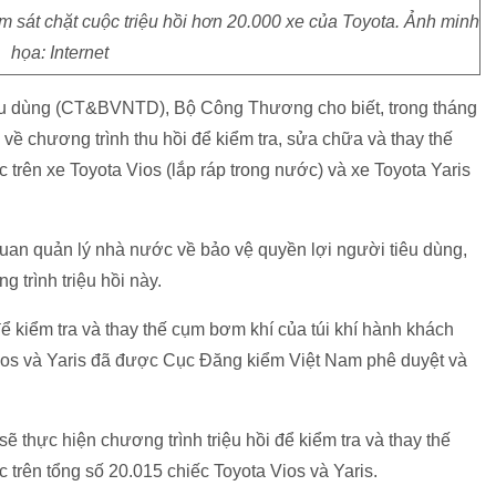
át chặt cuộc triệu hồi hơn 20.000 xe của Toyota. Ảnh minh
họa: Internet
êu dùng (CT&BVNTD), Bộ Công Thương cho biết, trong tháng
ề chương trình thu hồi để kiểm tra, sửa chữa và thay thế
 trên xe Toyota Vios (lắp ráp trong nước) và xe Toyota Yaris
an quản lý nhà nước về bảo vệ quyền lợi người tiêu dùng,
 trình triệu hồi này.
để kiểm tra và thay thế cụm bơm khí của túi khí hành khách
Vios và Yaris đã được Cục Đăng kiểm Việt Nam phê duyệt và
ẽ thực hiện chương trình triệu hồi để kiểm tra và thay thế
 trên tổng số 20.015 chiếc Toyota Vios và Yaris.