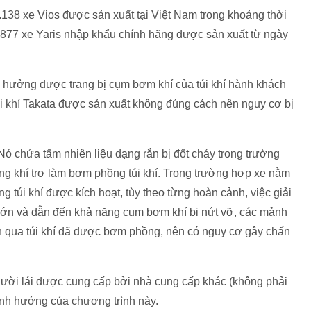
138 xe Vios được sản xuất tại Việt Nam trong khoảng thời
.877 xe Yaris nhập khẩu chính hãng được sản xuất từ ngày
 hưởng được trang bị cụm bơm khí của túi khí hành khách
úi khí Takata được sản xuất không đúng cách nên nguy cơ bị
Nó chứa tấm nhiên liệu dạng rắn bị đốt cháy trong trường
hóng khí trơ làm bơm phồng túi khí. Trong trường hợp xe nằm
g túi khí được kích hoạt, tùy theo từng hoàn cảnh, việc giải
g lớn và dẫn đến khả năng cụm bơm khí bị nứt vỡ, các mảnh
ên qua túi khí đã được bơm phồng, nên có nguy cơ gây chấn
người lái được cung cấp bởi nhà cung cấp khác (không phải
ảnh hưởng của chương trình này.