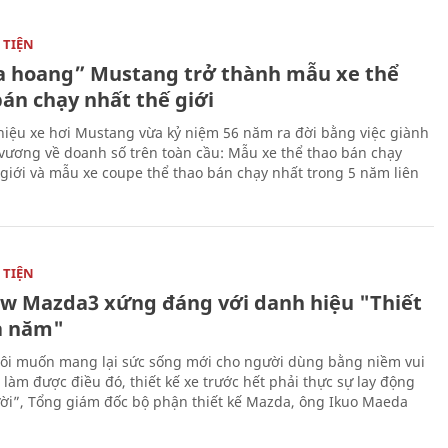
TIỆN
 hoang” Mustang trở thành mẫu xe thể
bán chạy nhất thế giới
iệu xe hơi Mustang vừa kỷ niệm 56 năm ra đời bằng việc giành
 vương về doanh số trên toàn cầu: Mẫu xe thể thao bán chạy
 giới và mẫu xe coupe thể thao bán chạy nhất trong 5 năm liên
TIỆN
ew Mazda3 xứng đáng với danh hiệu "Thiết
a năm"
ôi muốn mang lại sức sống mới cho người dùng bằng niềm vui
ể làm được điều đó, thiết kế xe trước hết phải thực sự lay động
ời”, Tổng giám đốc bộ phận thiết kế Mazda, ông Ikuo Maeda