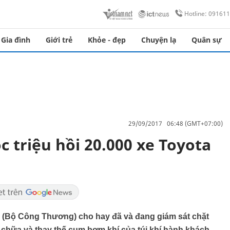
Hotline: 09161
Gia đình
Giới trẻ
Khỏe - đẹp
Chuyện lạ
Quân sự
29/09/2017 06:48 (GMT+07:00)
c triệu hồi 20.000 xe Toyota
 (Bộ Công Thương) cho hay đã và đang giám sát chặt
a chữa và thay thế cụm bơm khí của túi khí hành khách