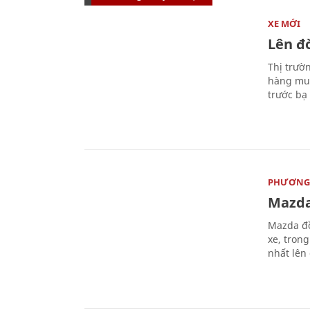
XE MỚI
Lên đờ
Thị trườ
hàng muố
trước bạ
PHƯƠNG 
Mazda
Mazda đồ
xe, tron
nhất lên