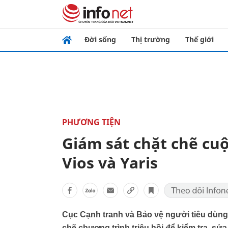
Đời sống
Thị trường
Thế giới
PHƯƠNG TIỆN
Giám sát chặt chẽ cuộ
Vios và Yaris
Cục Cạnh tranh và Bảo vệ người tiêu dùng
chẽ chương trình triệu hồi để kiểm tra, sử