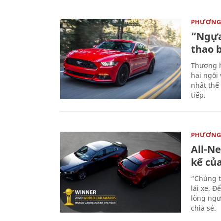
PHƯƠNG 
“Ngựa
thao 
Thương h
hai ngôi
nhất thế
tiếp.
PHƯƠNG 
All-N
kế củ
“Chúng t
lái xe. Đ
lòng ngư
chia sẻ.