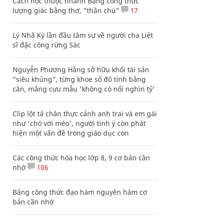
Cách học thuộc nhanh Bảng công thức
lượng giác bằng thơ, "thần chú"
17
Lý Nhã Kỳ lần đầu tâm sự về người cha Liệt
sĩ đặc công rừng Sác
Nguyễn Phương Hằng sở hữu khối tài sản
"siêu khủng", từng khoe sổ đỏ tính bằng
cân, mắng cựu mẫu 'không có nổi nghìn tỷ'
Clip lột tả chân thực cảnh anh trai và em gái
như 'chó với mèo', người tinh ý còn phát
hiện một vấn đề trong giáo dục con
Các công thức hóa học lớp 8, 9 cơ bản cần
nhớ
106
Bảng công thức đạo hàm nguyên hàm cơ
bản cần nhớ