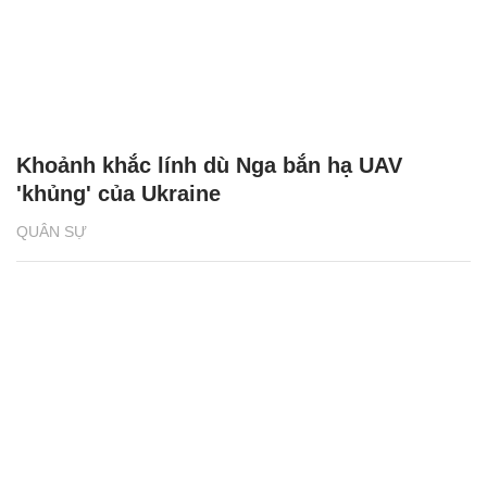
Khoảnh khắc lính dù Nga bắn hạ UAV
'khủng' của Ukraine
QUÂN SỰ