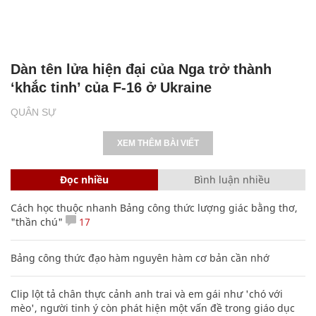
Dàn tên lửa hiện đại của Nga trở thành
‘khắc tinh’ của F-16 ở Ukraine
QUÂN SỰ
XEM THÊM BÀI VIẾT
Đọc nhiều
Bình luận nhiều
Cách học thuộc nhanh Bảng công thức lượng giác bằng thơ,
"thần chú"
17
Bảng công thức đạo hàm nguyên hàm cơ bản cần nhớ
Clip lột tả chân thực cảnh anh trai và em gái như 'chó với
mèo', người tinh ý còn phát hiện một vấn đề trong giáo dục