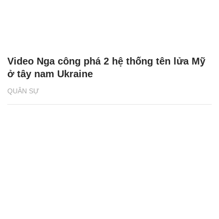
Video Nga công phá 2 hệ thống tên lửa Mỹ
ở tây nam Ukraine
QUÂN SỰ