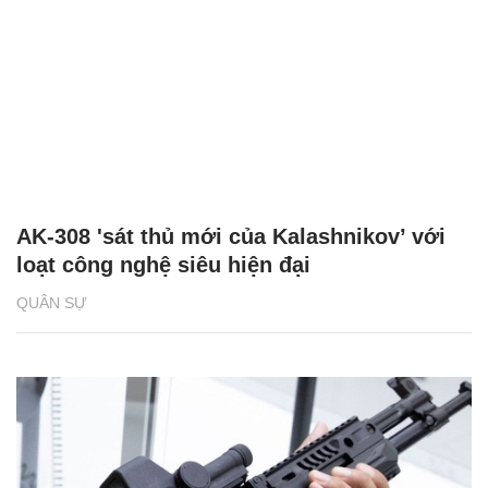
AK-308 'sát thủ mới của Kalashnikov’ với
loạt công nghệ siêu hiện đại
QUÂN SỰ