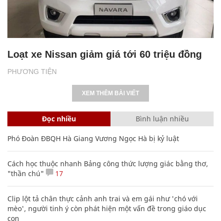
Loạt xe Nissan giảm giá tới 60 triệu đồng
PHƯƠNG TIỆN
XEM THÊM BÀI VIẾT
Đọc nhiều
Bình luận nhiều
Phó Đoàn ĐBQH Hà Giang Vương Ngọc Hà bị kỷ luật
Cách học thuộc nhanh Bảng công thức lượng giác bằng thơ,
"thần chú"
17
Clip lột tả chân thực cảnh anh trai và em gái như 'chó với
mèo', người tinh ý còn phát hiện một vấn đề trong giáo dục
con