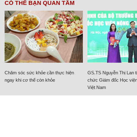
CÓ THỂ BẠN QUAN TÂM
Chăm sóc sức khỏe cần thực hiện
GS.TS Nguyễn Thị Lan ti
ngay khi cơ thể còn khỏe
chức Giám đốc Học viện
Việt Nam