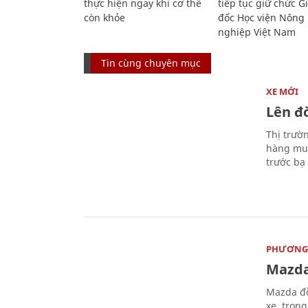
thực hiện ngay khi cơ thể
tiếp tục giữ chức 
còn khỏe
đốc Học viện Nông
nghiệp Việt Nam
Tin cùng chuyên mục
XE MỚI
Lên đờ
Thị trườ
hàng muố
trước bạ
PHƯƠNG 
Mazda
Mazda đồ
xe, tron