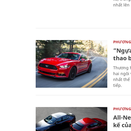
nhất lên
PHƯƠNG 
“Ngựa
thao 
Thương h
hai ngôi
nhất thế
tiếp.
PHƯƠNG 
All-N
kế củ