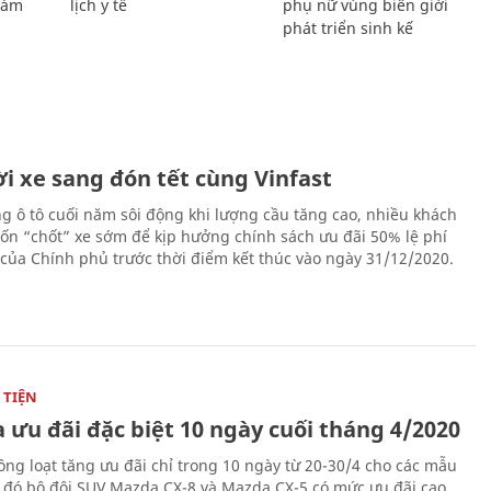
Giám
lịch y tế
phụ nữ vùng biên giới
phát triển sinh kế
i xe sang đón tết cùng Vinfast
ng ô tô cuối năm sôi động khi lượng cầu tăng cao, nhiều khách
n “chốt” xe sớm để kịp hưởng chính sách ưu đãi 50% lệ phí
 của Chính phủ trước thời điểm kết thúc vào ngày 31/12/2020.
TIỆN
 ưu đãi đặc biệt 10 ngày cuối tháng 4/2020
ng loạt tăng ưu đãi chỉ trong 10 ngày từ 20-30/4 cho các mẫu
g đó bộ đôi SUV Mazda CX-8 và Mazda CX-5 có mức ưu đãi cao