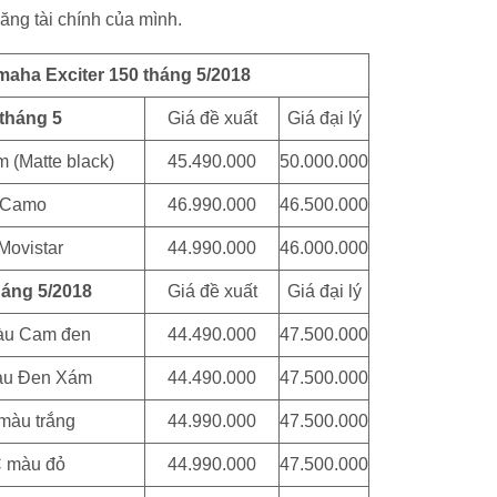
ăng tài chính của mình.
maha Exciter 150 tháng 5/2018
 tháng 5
Giá đề xuất
Giá đại lý
m (Matte black)
45.490.000
50.000.000
0 Camo
46.990.000
46.500.000
Movistar
44.990.000
46.000.000
háng 5/2018
Giá đề xuất
Giá đại lý
màu Cam đen
44.490.000
47.500.000
màu Đen Xám
44.490.000
47.500.000
màu trắng
44.990.000
47.500.000
C màu đỏ
44.990.000
47.500.000