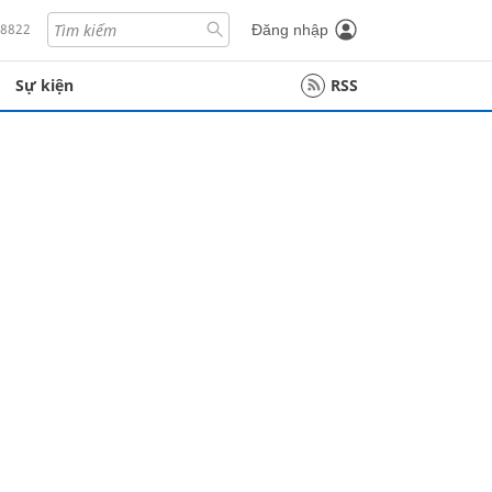
18822
Đăng nhập
Sự kiện
RSS