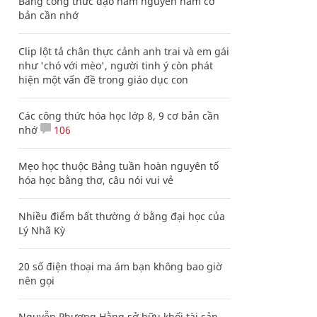
Bảng công thức đạo hàm nguyên hàm cơ
bản cần nhớ
Clip lột tả chân thực cảnh anh trai và em gái
như 'chó với mèo', người tinh ý còn phát
hiện một vấn đề trong giáo dục con
Các công thức hóa học lớp 8, 9 cơ bản cần
nhớ
106
Mẹo học thuộc Bảng tuần hoàn nguyên tố
hóa học bằng thơ, câu nói vui vẻ
Nhiều điểm bất thường ở bằng đại học của
Lý Nhã Kỳ
20 số điện thoại ma ám bạn không bao giờ
nên gọi
Nguyễn Phương Hằng sở hữu khối tài sản