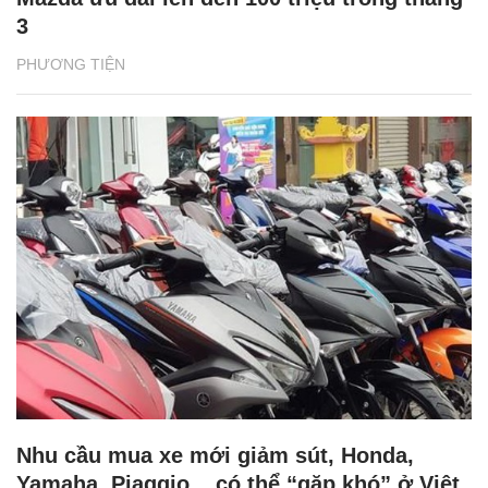
3
PHƯƠNG TIỆN
Nhu cầu mua xe mới giảm sút, Honda,
Yamaha, Piaggio... có thể “gặp khó” ở Việt