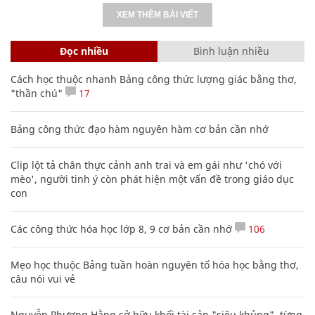
XEM THÊM BÀI VIẾT
Đọc nhiều
Bình luận nhiều
Cách học thuộc nhanh Bảng công thức lượng giác bằng thơ,
"thần chú"
17
Bảng công thức đạo hàm nguyên hàm cơ bản cần nhớ
Clip lột tả chân thực cảnh anh trai và em gái như 'chó với
mèo', người tinh ý còn phát hiện một vấn đề trong giáo dục
con
Các công thức hóa học lớp 8, 9 cơ bản cần nhớ
106
Mẹo học thuộc Bảng tuần hoàn nguyên tố hóa học bằng thơ,
câu nói vui vẻ
Nguyễn Phương Hằng sở hữu khối tài sản "siêu khủng", từng