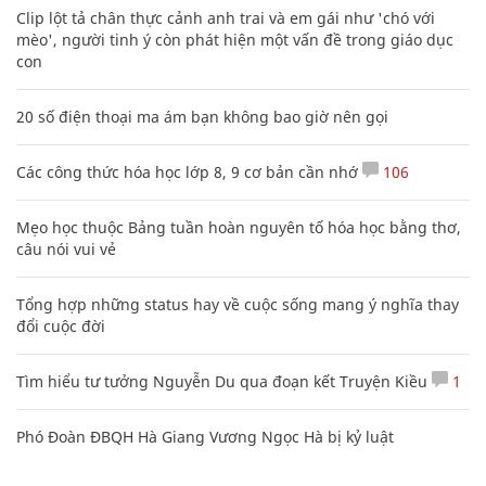
Clip lột tả chân thực cảnh anh trai và em gái như 'chó với
mèo', người tinh ý còn phát hiện một vấn đề trong giáo dục
con
20 số điện thoại ma ám bạn không bao giờ nên gọi
Các công thức hóa học lớp 8, 9 cơ bản cần nhớ
106
Mẹo học thuộc Bảng tuần hoàn nguyên tố hóa học bằng thơ,
câu nói vui vẻ
Tổng hợp những status hay về cuộc sống mang ý nghĩa thay
đổi cuộc đời
Tìm hiểu tư tưởng Nguyễn Du qua đoạn kết Truyện Kiều
1
Phó Đoàn ĐBQH Hà Giang Vương Ngọc Hà bị kỷ luật