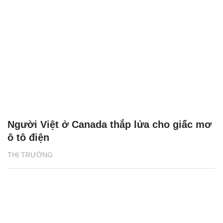
Người Việt ở Canada thắp lửa cho giấc mơ
ô tô điện
THỊ TRƯỜNG