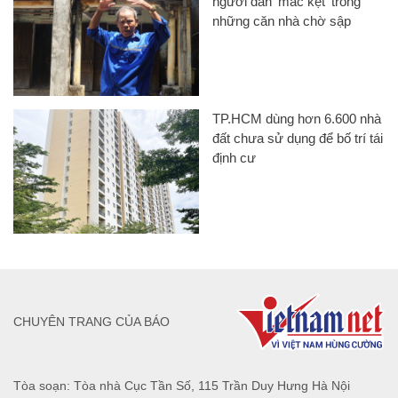
người dân 'mắc kẹt' trong
những căn nhà chờ sập
TP.HCM dùng hơn 6.600 nhà
đất chưa sử dụng để bố trí tái
định cư
CHUYÊN TRANG CỦA BÁO
Tòa soạn: Tòa nhà Cục Tần Số, 115 Trần Duy Hưng Hà Nội