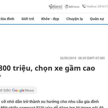
Hotline: 09161
Gia đình
Giới trẻ
Khỏe - đẹp
Chuyện lạ
Quân sự
02/05/2019 08:30 (GMT+07:00)
800 triệu, chọn xe gầm cao
?
o cỡ nhỏ dần trở thành xu hướng cho nhu cầu gia đình
 Một chiếc compact SUV vừa dễ dàng len lỏi trong nội đô