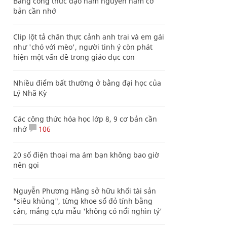
Bảng công thức đạo hàm nguyên hàm cơ
bản cần nhớ
Clip lột tả chân thực cảnh anh trai và em gái
như 'chó với mèo', người tinh ý còn phát
hiện một vấn đề trong giáo dục con
Nhiều điểm bất thường ở bằng đại học của
Lý Nhã Kỳ
Các công thức hóa học lớp 8, 9 cơ bản cần
nhớ
106
20 số điện thoại ma ám bạn không bao giờ
nên gọi
Nguyễn Phương Hằng sở hữu khối tài sản
"siêu khủng", từng khoe sổ đỏ tính bằng
cân, mắng cựu mẫu 'không có nổi nghìn tỷ'