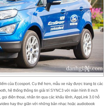
 điểm của Ecosport. Cụ thể hơn, mẫu xe này được trang bị các
h, hệ thống thông tin giải trí SYNC3 với màn hình 8 inch
í, gọi điện thoại, nhắn tin qua các khẩu lệnh, AppLink 3.0 hỗ
ếu video hay thư giãn với những bản nhạc hoặc audiobook