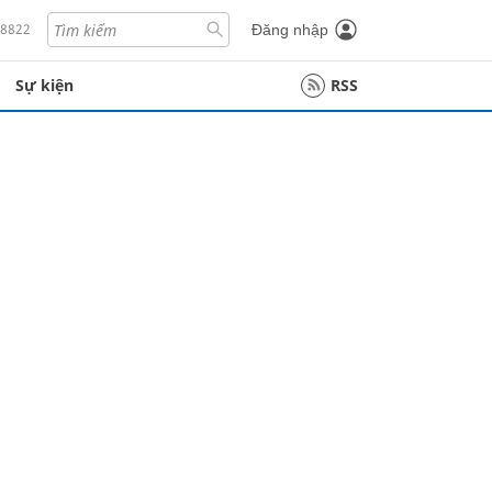
18822
Đăng nhập
Sự kiện
RSS