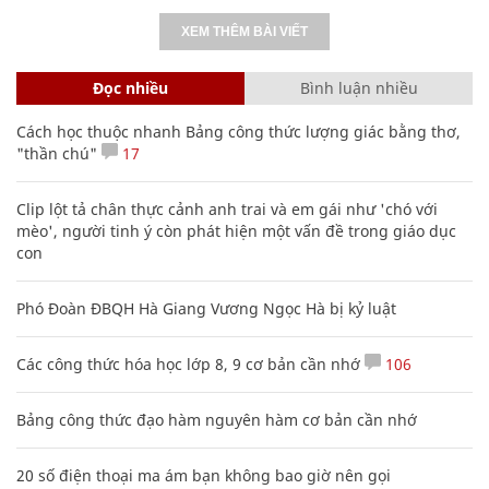
XEM THÊM BÀI VIẾT
Đọc nhiều
Bình luận nhiều
Cách học thuộc nhanh Bảng công thức lượng giác bằng thơ,
"thần chú"
17
Clip lột tả chân thực cảnh anh trai và em gái như 'chó với
mèo', người tinh ý còn phát hiện một vấn đề trong giáo dục
con
Phó Đoàn ĐBQH Hà Giang Vương Ngọc Hà bị kỷ luật
Các công thức hóa học lớp 8, 9 cơ bản cần nhớ
106
Bảng công thức đạo hàm nguyên hàm cơ bản cần nhớ
20 số điện thoại ma ám bạn không bao giờ nên gọi