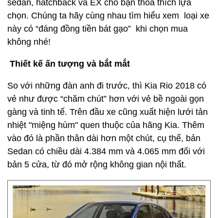
sedan, hatchback và EX cho bạn thỏa thích lựa
chọn. Chúng ta hãy cùng nhau tìm hiểu xem loại xe
này có “đáng đồng tiền bát gạo” khi chọn mua
không nhé!
Thiết kế ấn tượng và bắt mắt
So với những đàn anh đi trước, thì Kia Rio 2018 có
vẻ như được “chăm chút” hơn với vẻ bề ngoài gọn
gàng và tinh tế. Trên đầu xe cũng xuất hiện lưới tản
nhiệt "miệng hùm" quen thuộc của hãng Kia. Thêm
vào đó là phần thân dài hơn một chút, cụ thể, bản
Sedan có chiều dài 4.384 mm và 4.065 mm đối với
bản 5 cửa, từ đó mở rộng không gian nội thất.