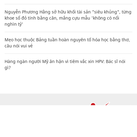
Nguyễn Phương Hằng sở hữu khối tài sản "siêu khủng", từng
khoe sổ đỏ tính bằng cân, mắng cựu mẫu 'không có nổi
nghìn tỷ'
Mẹo học thuộc Bảng tuần hoàn nguyên tố hóa học bằng thơ,
câu nói vui vẻ
Hàng ngàn người Mỹ ân hận vì tiêm vắc xin HPV: Bác sĩ nói
gì?
CHUYÊN TRANG CỦA BÁO
Tòa soạn: Tòa nhà Cục Tần Số, 115 Trần Duy Hưng Hà Nội