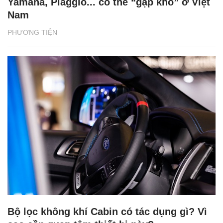
Yamaha, Piaggio... có thể “gặp khó” ở Việt
Nam
PHƯƠNG TIỆN
Bộ lọc không khí Cabin có tác dụng gì? Vì