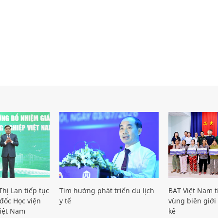
hị Lan tiếp tục
Tìm hướng phát triển du lịch
BAT Việt Nam t
đốc Học viện
y tế
vùng biên giới 
iệt Nam
kế