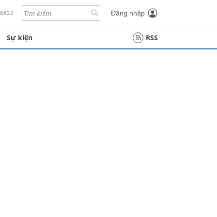
18822
Đăng nhập
Sự kiện
RSS