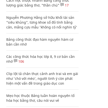
Cách học thuộc nhanh Bảng công thức
lượng giác bằng thơ, "thần chú"
17
Nguyễn Phương Hằng sở hữu khối tài sản
"siêu khủng", từng khoe sổ đỏ tính bằng
cân, mắng cựu mẫu 'không có nổi nghìn tỷ'
Bảng công thức đạo hàm nguyên hàm cơ
bản cần nhớ
Các công thức hóa học lớp 8, 9 cơ bản cần
nhớ
106
Clip lột tả chân thực cảnh anh trai và em gái
như 'chó với mèo', người tinh ý còn phát
hiện một vấn đề trong giáo dục con
Mẹo học thuộc Bảng tuần hoàn nguyên tố
hóa học bằng thơ, câu nói vui vẻ