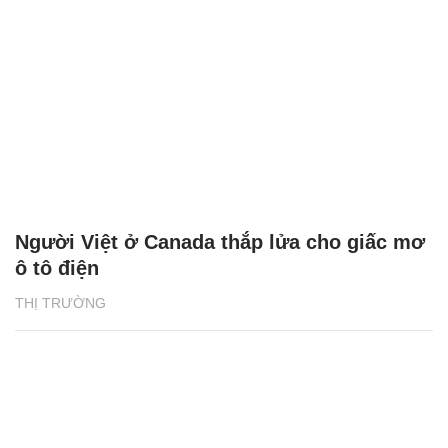
Người Việt ở Canada thắp lửa cho giấc mơ
ô tô điện
THỊ TRƯỜNG