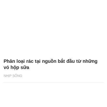
Phân loại rác tại nguồn bắt đầu từ những
vỏ hộp sữa
NHỊP SỐNG