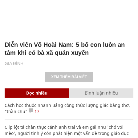
Diễn viên Võ Hoài Nam: 5 bố con luôn an
tâm khi có bà xã quán xuyến
GIA ĐÌNH
XEM THÊM BÀI VIẾT
Đọc nhiều
Bình luận nhiều
Cách học thuộc nhanh Bảng công thức lượng giác bằng thơ,
"thần chú"
17
Clip lột tả chân thực cảnh anh trai và em gái như 'chó với
mèo', người tinh ý còn phát hiện một vấn đề trong giáo dục