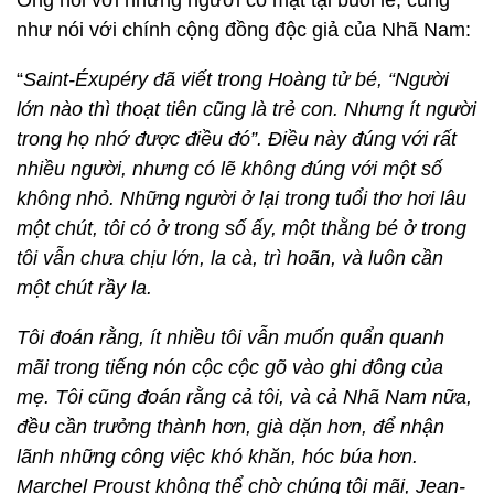
Ông nói với những người có mặt tại buổi lễ, cũng
như nói với chính cộng đồng độc giả của Nhã Nam:
“
Saint-Éxupéry đã viết trong Hoàng tử bé, “Người
lớn nào thì thoạt tiên cũng là trẻ con. Nhưng ít người
trong họ nhớ được điều đó”. Điều này đúng với rất
nhiều người, nhưng có lẽ không đúng với một số
không nhỏ. Những người ở lại trong tuổi thơ hơi lâu
một chút, tôi có ở trong số ấy, một thằng bé ở trong
tôi vẫn chưa chịu lớn, la cà, trì hoãn, và luôn cần
một chút rầy la.
Tôi đoán rằng, ít nhiều tôi vẫn muốn quẩn quanh
mãi trong tiếng nón cộc cộc gõ vào ghi đông của
mẹ. Tôi cũng đoán rằng cả tôi, và cả Nhã Nam nữa,
đều cần trưởng thành hơn, già dặn hơn, để nhận
lãnh những công việc khó khăn, hóc búa hơn.
Marchel Proust không thể chờ chúng tôi mãi, Jean-