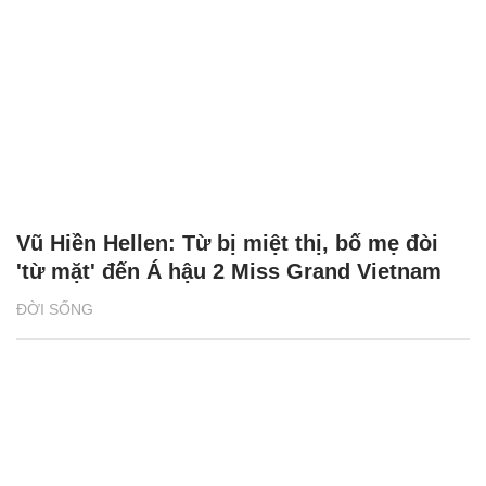
Vũ Hiền Hellen: Từ bị miệt thị, bố mẹ đòi
'từ mặt' đến Á hậu 2 Miss Grand Vietnam
ĐỜI SỐNG