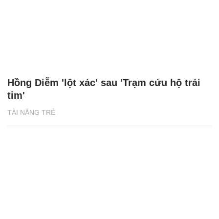
Hồng Diễm 'lột xác' sau 'Trạm cứu hộ trái
tim'
TÀI NĂNG TRẺ