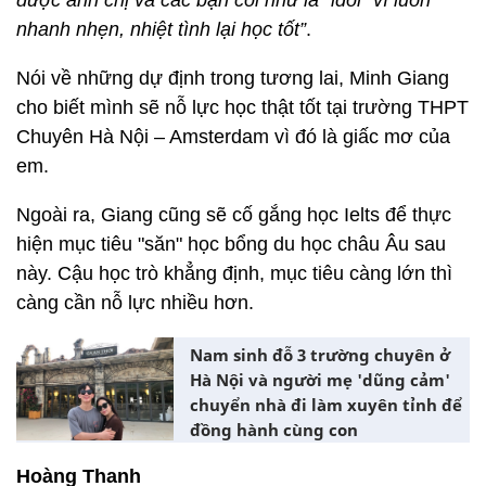
được anh chị và các bạn coi như là "idol" vì luôn
nhanh nhẹn, nhiệt tình lại học tốt”
.
Nói về những dự định trong tương lai, Minh Giang
cho biết mình sẽ nỗ lực học thật tốt tại trường THPT
Chuyên Hà Nội – Amsterdam vì đó là giấc mơ của
em.
Ngoài ra, Giang cũng sẽ cố gắng học Ielts để thực
hiện mục tiêu "săn" học bổng du học châu Âu sau
này. Cậu học trò khẳng định, mục tiêu càng lớn thì
càng cần nỗ lực nhiều hơn.
Nam sinh đỗ 3 trường chuyên ở
Hà Nội và người mẹ 'dũng cảm'
chuyển nhà đi làm xuyên tỉnh để
đồng hành cùng con
Hoàng Thanh