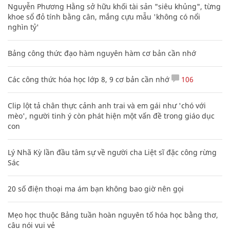
Nguyễn Phương Hằng sở hữu khối tài sản "siêu khủng", từng
khoe sổ đỏ tính bằng cân, mắng cựu mẫu 'không có nổi
nghìn tỷ'
Bảng công thức đạo hàm nguyên hàm cơ bản cần nhớ
Các công thức hóa học lớp 8, 9 cơ bản cần nhớ
106
Clip lột tả chân thực cảnh anh trai và em gái như 'chó với
mèo', người tinh ý còn phát hiện một vấn đề trong giáo dục
con
Lý Nhã Kỳ lần đầu tâm sự về người cha Liệt sĩ đặc công rừng
Sác
20 số điện thoại ma ám bạn không bao giờ nên gọi
Mẹo học thuộc Bảng tuần hoàn nguyên tố hóa học bằng thơ,
câu nói vui vẻ