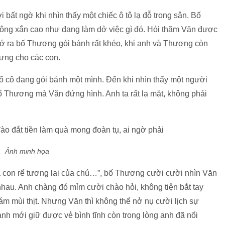
bất ngờ khi nhìn thấy một chiếc ô tô lạ đỗ trong sân. Bố
 ông xắn cao như đang làm dở việc gì đó. Hỏi thăm Văn được
ớ ra bố Thương gói bánh rất khéo, khi anh và Thương còn
ưng cho các con.
ố cô đang gói bánh một mình. Đến khi nhìn thấy một người
ố Thương mà Văn đứng hình. Anh ta rất lạ mặt, không phải
Ảnh minh họa
là con rể tương lai của chú…”, bố Thương cười cười nhìn Văn
 nhau. Anh chàng đó mỉm cười chào hỏi, không tiện bắt tay
ám mùi thịt. Nhưng Văn thì không thể nở nụ cười lịch sự
nh mới giữ được vẻ bình tĩnh còn trong lòng anh đã nổi