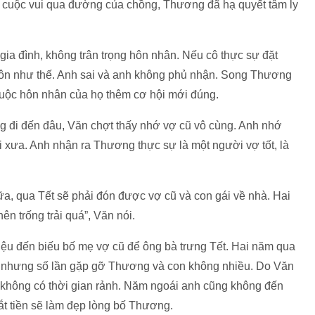
một cuộc vui qua đường của chồng, Thương đã hạ quyết tâm ly
ia đình, không trân trọng hôn nhân. Nếu cô thực sự đặt
 hôn như thế. Anh sai và anh không phủ nhận. Song Thương
cuộc hôn nhân của họ thêm cơ hội mới đúng.
ẳng đi đến đâu, Văn chợt thấy nhớ vợ cũ vô cùng. Anh nhớ
i xưa. Anh nhận ra Thương thực sự là một người vợ tốt, là
nữa, qua Tết sẽ phải đón được vợ cũ và con gái về nhà. Hai
n trống trải quá”, Văn nói.
iệu đến biếu bố mẹ vợ cũ để ông bà trưng Tết. Hai năm qua
ặn nhưng số lần gặp gỡ Thương và con không nhiều. Do Văn
 không có thời gian rảnh. Năm ngoái anh cũng không đến
ắt tiền sẽ làm đẹp lòng bố Thương.