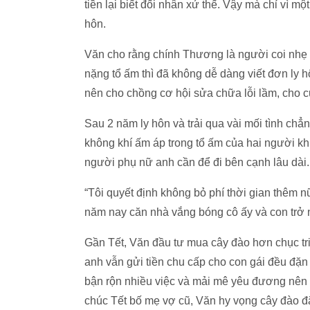
tiền lại biết đối nhân xử thế. Vậy mà chỉ vì 
hôn.
Văn cho rằng chính Thương là người coi nhẹ g
nặng tổ ấm thì đã không dễ dàng viết đơn ly
nên cho chồng cơ hội sửa chữa lỗi lầm, cho 
Sau 2 năm ly hôn và trải qua vài mối tình ch
không khí ấm áp trong tổ ấm của hai người kh
người phụ nữ anh cần để đi bên cạnh lâu dài.
“Tôi quyết định không bỏ phí thời gian thêm 
năm nay căn nhà vắng bóng cô ấy và con trở nê
Gần Tết, Văn đầu tư mua cây đào hơn chục tr
anh vẫn gửi tiền chu cấp cho con gái đều đ
bận rộn nhiều việc và mải mê yêu đương nên
chúc Tết bố mẹ vợ cũ, Văn hy vọng cây đào đ