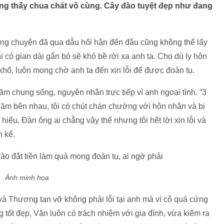
g thấy chua chát vô cùng. Cây đào tuyệt đẹp như đang
ững chuyện đã qua dẫu hối hận đến đâu cũng không thể lấy
 có gian dài gắn bó sẽ khó bề rời xa anh ta. Cho dù ly hôn
 khổ, luôn mong chờ anh ta đến xin lỗi để được đoàn tụ.
năm chung sống, nguyên nhân trực tiếp vì anh ngoại tình. “3
ăm bên nhau, tôi có chút chán chường với hôn nhân và bị
iểu. Đàn ông ai chẳng vậy thế nhưng tôi hết lời xin lỗi và
n kể.
Ảnh minh họa
và Thương tan vỡ không phải lỗi tại anh mà vì cô quá cứng
tốt đẹp, Văn luôn có trách nhiệm với gia đình, vừa kiếm ra