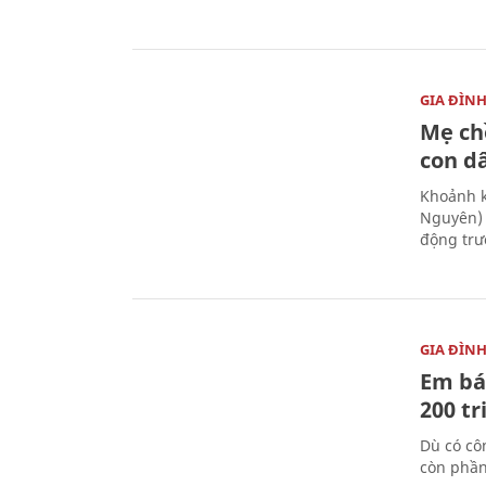
GIA ĐÌN
Mẹ ch
con d
Khoảnh k
Nguyên) 
động trư
GIA ĐÌN
Em bá
200 t
Dù có cô
còn phần 