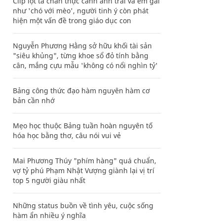
Clip lột tả chân thực cảnh anh trai và em gái
như 'chó với mèo', người tinh ý còn phát
hiện một vấn đề trong giáo dục con
Nguyễn Phương Hằng sở hữu khối tài sản
"siêu khủng", từng khoe sổ đỏ tính bằng
cân, mắng cựu mẫu 'không có nổi nghìn tỷ'
Bảng công thức đạo hàm nguyên hàm cơ
bản cần nhớ
Mẹo học thuộc Bảng tuần hoàn nguyên tố
hóa học bằng thơ, câu nói vui vẻ
Mai Phương Thúy "phím hàng" quá chuẩn,
vợ tỷ phú Phạm Nhật Vượng giành lại vị trí
top 5 người giàu nhất
Những status buồn về tình yêu, cuộc sống
hàm ẩn nhiều ý nghĩa