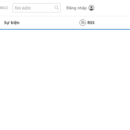
18822
Đăng nhập
Sự kiện
RSS