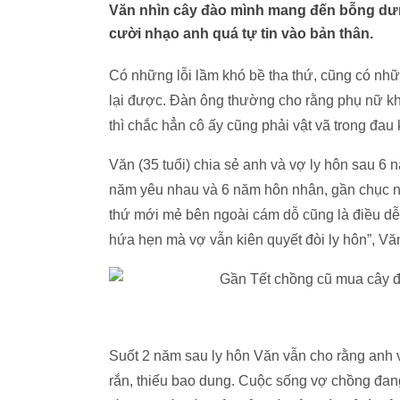
Văn nhìn cây đào mình mang đến bỗng dưn
cười nhạo anh quá tự tin vào bản thân.
Có những lỗi lầm khó bề tha thứ, cũng có nh
lại được. Đàn ông thường cho rằng phụ nữ khi
thì chắc hẳn cô ấy cũng phải vật vã trong đau
Văn (35 tuổi) chia sẻ anh và vợ ly hôn sau 6 
năm yêu nhau và 6 năm hôn nhân, gần chục n
thứ mới mẻ bên ngoài cám dỗ cũng là điều dễ h
hứa hẹn mà vợ vẫn kiên quyết đòi ly hôn”, Vă
Suốt 2 năm sau ly hôn Văn vẫn cho rằng anh 
rắn, thiếu bao dung. Cuộc sống vợ chồng đang 