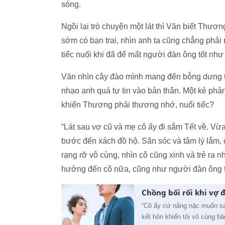
sóng.
Ngồi lại trò chuyện một lát thì Văn biết Thươn
sớm có bạn trai, nhìn anh ta cũng chẳng phải
tiếc nuối khi đã để mất người đàn ông tốt như
Văn nhìn cây đào mình mang đến bỗng dưng t
nhạo anh quá tự tin vào bản thân. Một kẻ phản
khiến Thương phải thương nhớ, nuối tiếc?
“Lát sau vợ cũ và mẹ cô ấy đi sắm Tết về. Vừ
bước đến xách đồ hộ. Săn sóc và tâm lý lắm, 
rạng rỡ vô cùng, nhìn cô cũng xinh và trẻ ra
hưởng đến cô nữa, cũng như người đàn ông t
Chồng bối rối khi vợ 
“Cô ấy cứ nằng nặc muốn san
kết hôn khiến tôi vô cùng bă