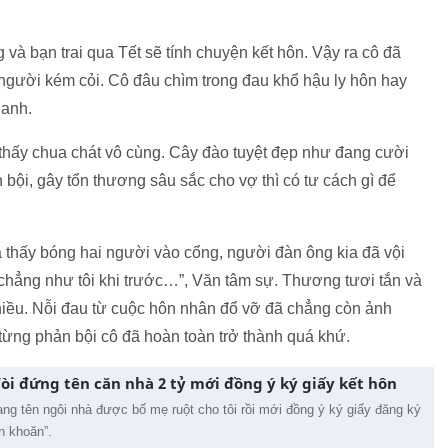
g và bạn trai qua Tết sẽ tính chuyện kết hôn. Vậy ra cô đã
 người kém cỏi. Cô đâu chìm trong đau khổ hậu ly hôn hay
 anh.
hấy chua chát vô cùng. Cây đào tuyệt đẹp như đang cười
 bội, gây tổn thương sâu sắc cho vợ thì có tư cách gì để
a thấy bóng hai người vào cổng, người đàn ông kia đã vội
chẳng như tôi khi trước…”, Văn tâm sự. Thương tươi tắn và
 nhiều. Nỗi đau từ cuộc hôn nhân đổ vỡ đã chẳng còn ảnh
ừng phản bội cô đã hoàn toàn trở thành quá khứ.
đòi đứng tên căn nhà 2 tỷ mới đồng ý ký giấy kết hôn
g tên ngôi nhà được bố mẹ ruột cho tôi rồi mới đồng ý ký giấy đăng ký
n khoăn”.