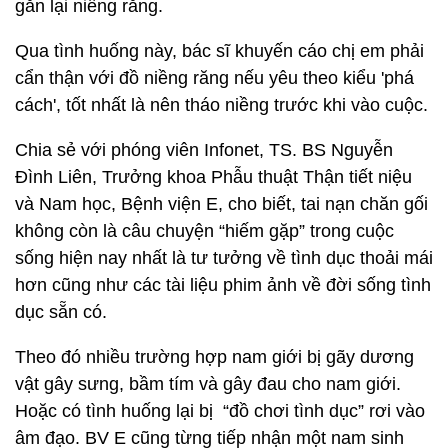
gắn lại niềng răng.
Qua tình huống này, bác sĩ khuyến cáo chị em phải
cẩn thận với đồ niềng răng nếu yêu theo kiểu 'phá
cách', tốt nhất là nên tháo niềng trước khi vào cuộc.
Chia sẻ với phóng viên Infonet, TS. BS Nguyễn
Đình Liên, Trưởng khoa Phẫu thuật Thận tiết niệu
và Nam học, Bệnh viện E, cho biết, tai nạn chăn gối
không còn là câu chuyện “hiếm gặp” trong cuộc
sống hiện nay nhất là tư tưởng về tình dục thoải mái
hơn cũng như các tài liệu phim ảnh về đời sống tình
dục sẵn có.
Theo đó nhiều trường hợp nam giới bị gãy dương
vật gây sưng, bầm tím và gây đau cho nam giới.
Hoặc có tình huống lại bị “đồ chơi tình dục” rơi vào
âm đạo. BV E cũng từng tiếp nhận một nam sinh