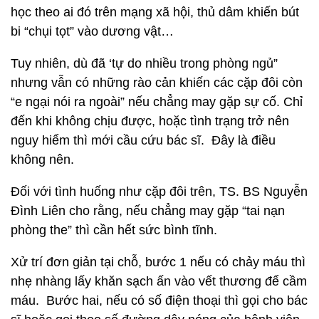
học theo ai đó trên mạng xã hội, thủ dâm khiến bút
bi “chụi tọt” vào dương vật…
Tuy nhiên, dù đã ‘tự do nhiều trong phòng ngủ”
nhưng vẫn có những rào cản khiến các cặp đôi còn
“e ngại nói ra ngoài” nếu chẳng may gặp sự cố. Chỉ
đến khi không chịu được, hoặc tình trạng trở nên
nguy hiểm thì mới cầu cứu bác sĩ. Đây là điều
không nên.
Đối với tình huống như cặp đôi trên, TS. BS Nguyễn
Đình Liên cho rằng, nếu chẳng may gặp “tai nạn
phòng the” thì cần hết sức bình tĩnh.
Xử trí đơn giản tại chỗ, bước 1 nếu có chảy máu thì
nhẹ nhàng lấy khăn sạch ấn vào vết thương để cầm
máu. Bước hai, nếu có số điện thoại thì gọi cho bác