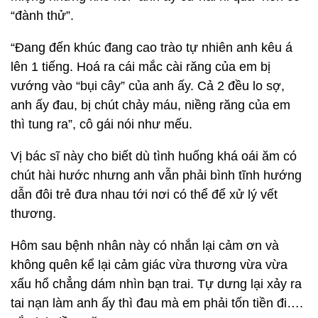
“đành thử”.
“Đang đến khúc đang cao trào tự nhiên anh kêu á
lên 1 tiếng. Hoá ra cái mắc cài răng của em bị
vướng vào “bụi cây” của anh ấy. Cả 2 đều lo sợ,
anh ấy đau, bị chút chảy máu, niềng răng của em
thì tung ra”, cô gái nói như mếu.
Vị bác sĩ này cho biết dù tình huống khá oái ăm có
chút hài hước nhưng anh vẫn phải bình tĩnh hướng
dẫn đôi trẻ đưa nhau tới nơi có thể để xử lý vết
thương.
Hôm sau bệnh nhân này có nhắn lại cảm ơn và
không quên kể lại cảm giác vừa thương vừa vừa
xấu hổ chẳng dám nhìn bạn trai. Tự dưng lại xảy ra
tai nạn làm anh ấy thì đau mà em phải tốn tiền đi….