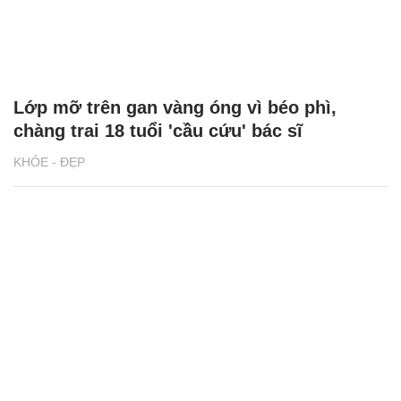
Lớp mỡ trên gan vàng óng vì béo phì,
chàng trai 18 tuổi 'cầu cứu' bác sĩ
KHỎE - ĐẸP