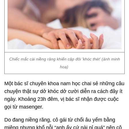
Chiếc mắc cài niềng răng khiến cặp đôi 'khóc thét' (ảnh minh
hoạ)
Một bác sĩ chuyên khoa nam học chai sẻ những câu
chuyện thật sự dở khóc dở cười diễn ra cách đây ít
ngày. Khoảng 23h đêm, vị bác sĩ nhận được cuộc
gọi từ masenger.
Do đang niềng răng, cô gái từ chối âu yếm bằng
miệng nhưng khổ nỗi “anh ấy cứ nài nỉ quá” nên cô