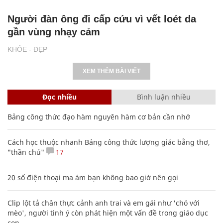
Người đàn ông đi cấp cứu vì vết loét da
gần vùng nhạy cảm
KHỎE - ĐẸP
XEM THÊM BÀI VIẾT
Đọc nhiều
Bình luận nhiều
Bảng công thức đạo hàm nguyên hàm cơ bản cần nhớ
Cách học thuộc nhanh Bảng công thức lượng giác bằng thơ,
"thần chú"
17
20 số điện thoại ma ám bạn không bao giờ nên gọi
Clip lột tả chân thực cảnh anh trai và em gái như 'chó với
mèo', người tinh ý còn phát hiện một vấn đề trong giáo dục
con