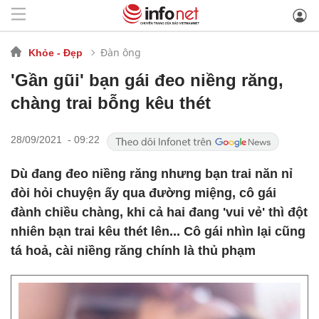
Đàn ông
Khỏe - Đẹp
'Gần gũi' bạn gái đeo niềng răng,
chàng trai bỗng kêu thét
28/09/2021 - 09:22
Dù đang đeo niềng răng nhưng bạn trai năn nỉ
đòi hỏi chuyện ấy qua đường miệng, cô gái
đành chiều chàng, khi cả hai đang 'vui vẻ' thì đột
nhiên bạn trai kêu thét lên... Cô gái nhìn lại cũng
tá hoả, cài niềng răng chính là thủ phạm