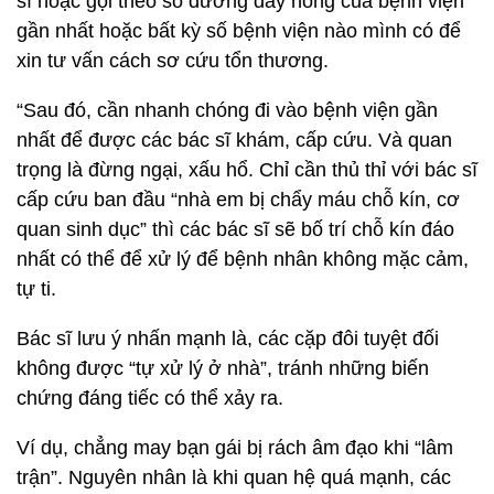
sĩ hoặc gọi theo số đường dây nóng của bệnh viện
gần nhất hoặc bất kỳ số bệnh viện nào mình có để
xin tư vấn cách sơ cứu tổn thương.
“Sau đó, cần nhanh chóng đi vào bệnh viện gần
nhất để được các bác sĩ khám, cấp cứu. Và quan
trọng là đừng ngại, xấu hổ. Chỉ cần thủ thỉ với bác sĩ
cấp cứu ban đầu “nhà em bị chẩy máu chỗ kín, cơ
quan sinh dục” thì các bác sĩ sẽ bố trí chỗ kín đáo
nhất có thể để xử lý để bệnh nhân không mặc cảm,
tự ti.
Bác sĩ lưu ý nhấn mạnh là, các cặp đôi tuyệt đối
không được “tự xử lý ở nhà”, tránh những biến
chứng đáng tiếc có thể xảy ra.
Ví dụ, chẳng may bạn gái bị rách âm đạo khi “lâm
trận”. Nguyên nhân là khi quan hệ quá mạnh, các