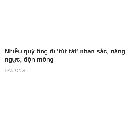
Nhiều quý ông đi 'tút tát' nhan sắc, nâng
ngực, độn mông
ĐÀN ÔNG