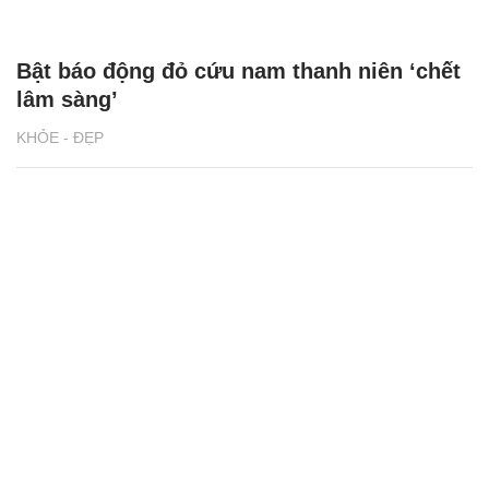
Bật báo động đỏ cứu nam thanh niên ‘chết
lâm sàng’
KHỎE - ĐẸP