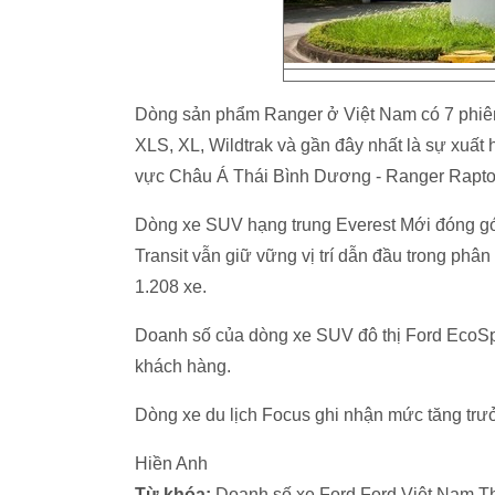
Dòng sản phẩm Ranger ở Việt Nam có 7 phiên
XLS, XL, Wildtrak và gần đây nhất là sự xuất 
vực Châu Á Thái Bình Dương - Ranger Rapto
Dòng xe SUV hạng trung Everest Mới đóng góp
Transit vẫn giữ vững vị trí dẫn đầu trong phâ
1.208 xe.
Doanh số của dòng xe SUV đô thị Ford EcoSpor
khách hàng.
Dòng xe du lịch Focus ghi nhận mức tăng tr
Hiền Anh
Từ khóa:
Doanh số xe Ford Ford Việt Nam Thị