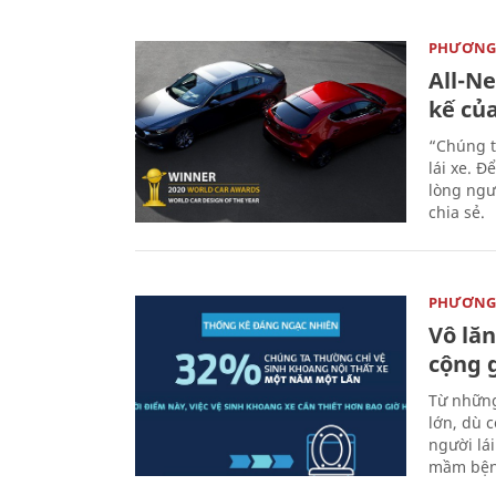
PHƯƠNG 
All-N
kế củ
“Chúng t
lái xe. Đ
lòng ngư
chia sẻ.
PHƯƠNG 
Vô lăn
cộng 
Từ những
lớn, dù c
người lá
mầm bện