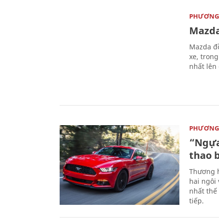
PHƯƠNG 
Mazda
Mazda đồ
xe, tron
nhất lên
PHƯƠNG 
“Ngựa
thao 
Thương h
hai ngôi
nhất thế
tiếp.