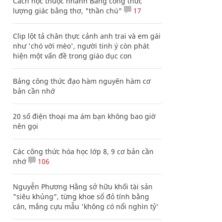
Cách học thuộc nhanh Bảng công thức
lượng giác bằng thơ, "thần chú"
17
Clip lột tả chân thực cảnh anh trai và em gái
như 'chó với mèo', người tinh ý còn phát
hiện một vấn đề trong giáo dục con
Bảng công thức đạo hàm nguyên hàm cơ
bản cần nhớ
20 số điện thoại ma ám bạn không bao giờ
nên gọi
Các công thức hóa học lớp 8, 9 cơ bản cần
nhớ
106
Nguyễn Phương Hằng sở hữu khối tài sản
"siêu khủng", từng khoe sổ đỏ tính bằng
cân, mắng cựu mẫu 'không có nổi nghìn tỷ'