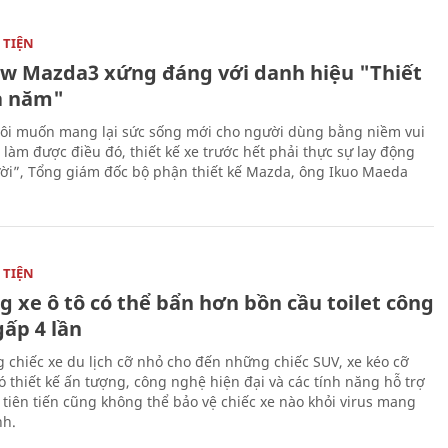
TIỆN
ew Mazda3 xứng đáng với danh hiệu "Thiết
a năm"
ôi muốn mang lại sức sống mới cho người dùng bằng niềm vui
ể làm được điều đó, thiết kế xe trước hết phải thực sự lay động
ời”, Tổng giám đốc bộ phận thiết kế Mazda, ông Ikuo Maeda
TIỆN
g xe ô tô có thể bẩn hơn bồn cầu toilet công
gấp 4 lần
 chiếc xe du lịch cỡ nhỏ cho đến những chiếc SUV, xe kéo cỡ
ó thiết kế ấn tượng, công nghệ hiện đại và các tính năng hỗ trợ
i tiên tiến cũng không thể bảo vệ chiếc xe nào khỏi virus mang
h.