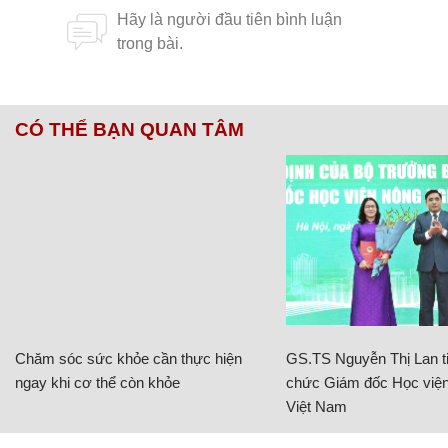
CÓ THỂ BẠN QUAN TÂM
Chăm sóc sức khỏe cần thực hiện
GS.TS Nguyễn Thị Lan ti
ngay khi cơ thể còn khỏe
chức Giám đốc Học viện
Việt Nam