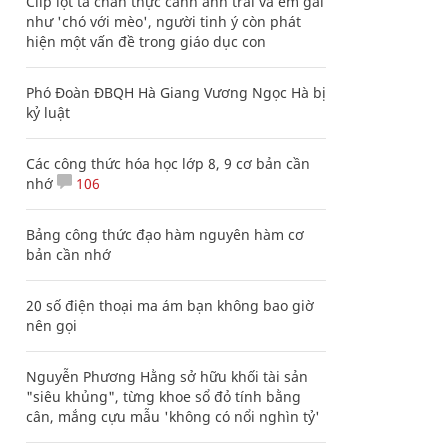
Clip lột tả chân thực cảnh anh trai và em gái
như 'chó với mèo', người tinh ý còn phát
hiện một vấn đề trong giáo dục con
Phó Đoàn ĐBQH Hà Giang Vương Ngọc Hà bị
kỷ luật
Các công thức hóa học lớp 8, 9 cơ bản cần
nhớ
106
Bảng công thức đạo hàm nguyên hàm cơ
bản cần nhớ
20 số điện thoại ma ám bạn không bao giờ
nên gọi
Nguyễn Phương Hằng sở hữu khối tài sản
"siêu khủng", từng khoe sổ đỏ tính bằng
cân, mắng cựu mẫu 'không có nổi nghìn tỷ'