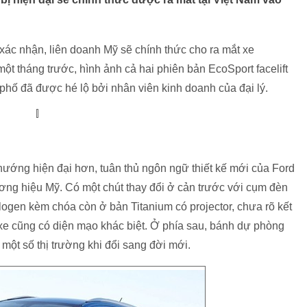
 xác nhận, liên doanh Mỹ sẽ chính thức cho ra mắt xe
t tháng trước, hình ảnh cả hai phiên bản EcoSport facelift
phố đã được hé lộ bởi nhân viên kinh doanh của đại lý.
ướng hiện đại hơn, tuân thủ ngôn ngữ thiết kế mới của Ford
ơng hiệu Mỹ. Có một chút thay đổi ở cản trước với cụm đèn
logen kèm chóa còn ở bản Titanium có projector, chưa rõ kết
e cũng có diện mạo khác biệt. Ở phía sau, bánh dự phòng
ở một số thị trường khi đổi sang đời mới.