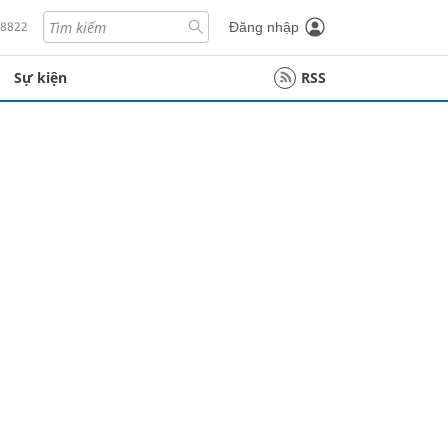
18822
Đăng nhập
Sự kiện
RSS