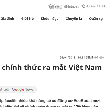
Hotline: 09161
Gia đình
Giới trẻ
Khỏe - đẹp
Chuyện lạ
Quân sự
26/01/2018 16:34 (GMT+07:00)
ẽ chính thức ra mắt Việt Nam
p facelift nhiều khả năng sẽ có động cơ EcoBoost mới,
g bị hiện đại sẽ chính thức được ra mắt tại Việt Nam vào