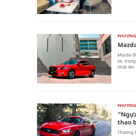
PHƯƠNG 
Mazda
Mazda đồ
xe, tron
nhất lên
PHƯƠNG 
“Ngựa
thao 
Thương h