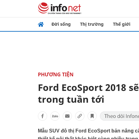
Đời sống
Thị trường
Thế giới
PHƯƠNG TIỆN
Ford EcoSport 2018 s
trong tuần tới
Mẫu SUV đô thị Ford EcoSport bản nâng cấ
thiết kế nội thất khác biệt cùng nhiều tran