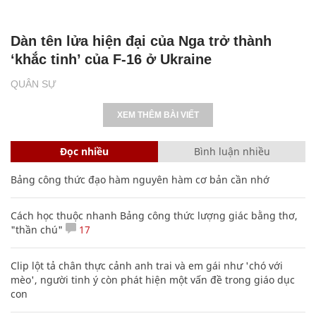
Dàn tên lửa hiện đại của Nga trở thành
‘khắc tinh’ của F-16 ở Ukraine
QUÂN SỰ
XEM THÊM BÀI VIẾT
Đọc nhiều
Bình luận nhiều
Bảng công thức đạo hàm nguyên hàm cơ bản cần nhớ
Cách học thuộc nhanh Bảng công thức lượng giác bằng thơ,
"thần chú"
17
Clip lột tả chân thực cảnh anh trai và em gái như 'chó với
mèo', người tinh ý còn phát hiện một vấn đề trong giáo dục
con