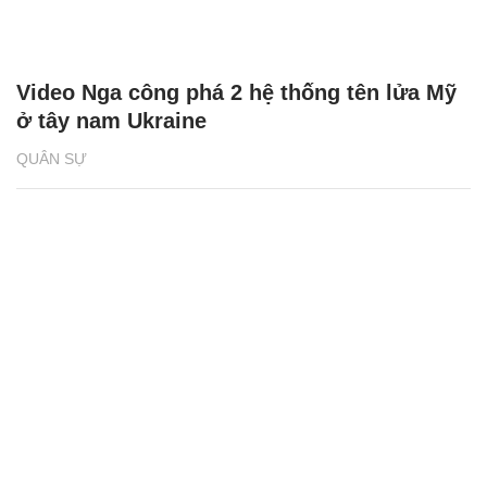
Video Nga công phá 2 hệ thống tên lửa Mỹ
ở tây nam Ukraine
QUÂN SỰ