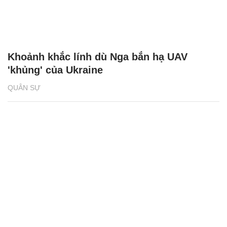
Khoảnh khắc lính dù Nga bắn hạ UAV
'khủng' của Ukraine
QUÂN SỰ