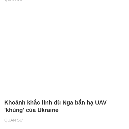
Khoảnh khắc lính dù Nga bắn hạ UAV
'khủng' của Ukraine
QUÂN SỰ