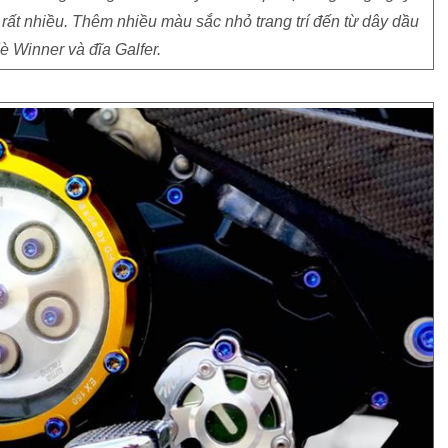
rất nhiều. Thêm nhiều màu sắc nhỏ trang trí đến từ dây dầu
è Winner và đĩa Galfer.