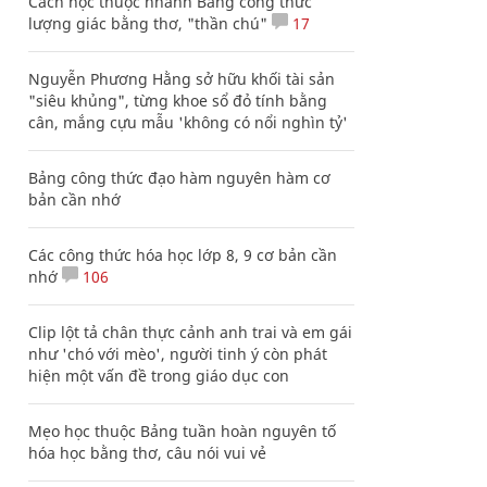
Cách học thuộc nhanh Bảng công thức
lượng giác bằng thơ, "thần chú"
17
Nguyễn Phương Hằng sở hữu khối tài sản
"siêu khủng", từng khoe sổ đỏ tính bằng
cân, mắng cựu mẫu 'không có nổi nghìn tỷ'
Bảng công thức đạo hàm nguyên hàm cơ
bản cần nhớ
Các công thức hóa học lớp 8, 9 cơ bản cần
nhớ
106
Clip lột tả chân thực cảnh anh trai và em gái
như 'chó với mèo', người tinh ý còn phát
hiện một vấn đề trong giáo dục con
Mẹo học thuộc Bảng tuần hoàn nguyên tố
hóa học bằng thơ, câu nói vui vẻ