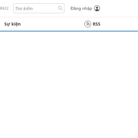
18822
Đăng nhập
Sự kiện
RSS