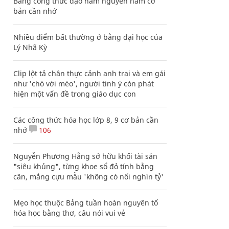
Bảng công thức đạo hàm nguyên hàm cơ
bản cần nhớ
Nhiều điểm bất thường ở bằng đại học của
Lý Nhã Kỳ
Clip lột tả chân thực cảnh anh trai và em gái
như 'chó với mèo', người tinh ý còn phát
hiện một vấn đề trong giáo dục con
Các công thức hóa học lớp 8, 9 cơ bản cần
nhớ
106
Nguyễn Phương Hằng sở hữu khối tài sản
"siêu khủng", từng khoe sổ đỏ tính bằng
cân, mắng cựu mẫu 'không có nổi nghìn tỷ'
Mẹo học thuộc Bảng tuần hoàn nguyên tố
hóa học bằng thơ, câu nói vui vẻ