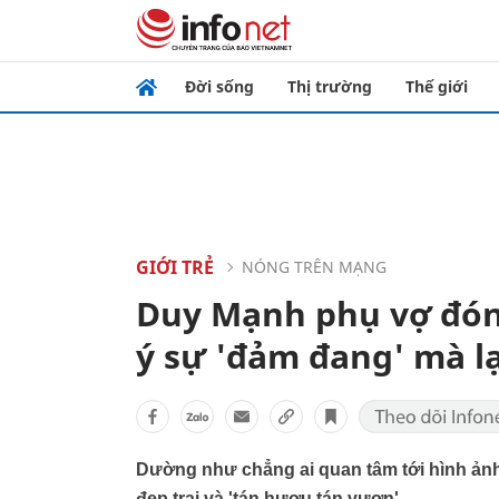
Đời sống
Thị trường
Thế giới
GIỚI TRẺ
NÓNG TRÊN MẠNG
Duy Mạnh phụ vợ đón
ý sự 'đảm đang' mà l
Dường như chẳng ai quan tâm tới hình ản
đẹp trai và 'tán hươu tán vượn'.