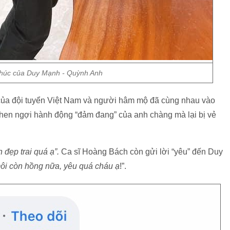
húc của Duy Mạnh - Quỳnh Anh
của đội tuyển Việt Nam và người hâm mộ đã cùng nhau vào
khen ngợi hành động “đảm đang” của anh chàng mà lại bị vẻ
 đẹp trai quá ạ”.
Ca sĩ Hoàng Bách còn gửi lời “yêu” đến Duy
môi còn hồng nữa, yêu quá cháu ạ
!”.