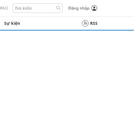
18822
Đăng nhập
Sự kiện
RSS