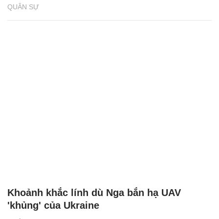
QUÂN SỰ
Khoảnh khắc lính dù Nga bắn hạ UAV
'khủng' của Ukraine