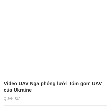
Video UAV Nga phóng lưới 'tóm gọn' UAV
của Ukraine
QUÂN SỰ