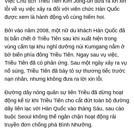
Việc Chủ tịch Triều Tiên Kim Jong-un đưa ra lời xin
lỗi về vụ việc xảy ra đối với viên chức Hàn Quốc
được xem là hành động vô cùng hiếm hoi.
Bởi vào năm 2008, một nữ du khách Hàn Quốc đã
bị bắn chết ở Triều Tiên sau khi xuất hiện trong
vùng cấm tại khu nghỉ dưỡng núi Kumgang nằm ở
bờ biển phía đông Triều Tiên. Ngay sau vụ việc,
Triều Tiên đã có phản ứng. Sau một ngày xảy ra vụ
nổ súng, Triều Tiên đã bày tỏ sự thương tiếc trước
nạn nhân, nhưng không đưa ra lời xin lỗi.
Đường dây nóng quân sự liên Triều đã dừng hoạt
động kể từ khi Triều Tiên cho cắt đứt toàn bộ đường
dây liên lạc với Hàn Quốc vào tháng Sáu, sau cáo
buộc Seoul không thể ngăn chặn hoạt động rải
truyền đơn chống phá Bình Nhưỡng.