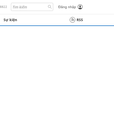
18822
Đăng nhập
Sự kiện
RSS