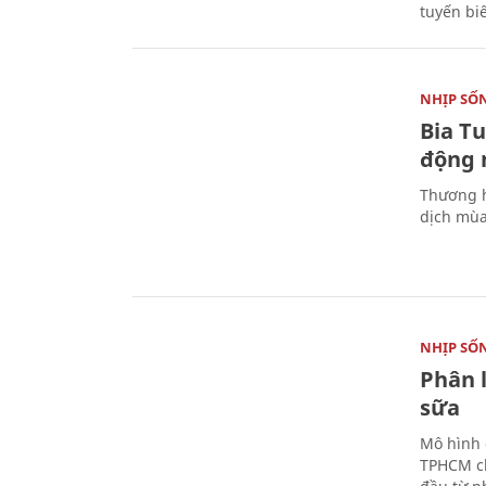
tuyến bi
NHỊP SỐ
Bia T
động 
Thương h
dịch mùa
NHỊP SỐ
Phân 
sữa
Mô hình 
TPHCM ch