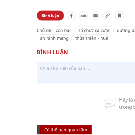
Bình luận
Chủ đề:
con bạc
Tổ chức cá cược
đường d
an ninh mạng
thừa thiên - huế
Có thể bạn quan tâm