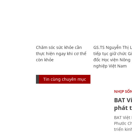
Chăm sóc sức khỏe cần
GS.TS Nguyễn Thị 
thực hiện ngay khi cơ thể
tiếp tục giữ chức 
còn khỏe
đốc Học viện Nông
nghiệp Việt Nam
Tin cùng chuyên mục
NHỊP SỐ
BAT V
phát t
BAT Việt
Phước Ch
triển ki