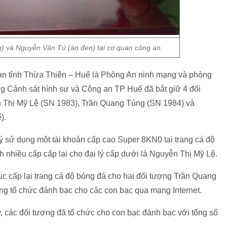
g) và Nguyễn Văn Tú (áo đen) tại cơ quan công an.
 an tỉnh Thừa Thiên – Huế là Phòng An ninh mạng và phòng
g Cảnh sát hình sự và Công an TP Huế đã bắt giữ 4 đối
 Thị Mỹ Lệ (SN 1983), Trần Quang Tùng (SN 1984) và
).
ý sử dụng một tài khoản cấp cao Super 8KN0 tại trang cá độ
 nhiều cấp cấp lại cho đại lý cấp dưới là Nguyễn Thị Mỹ Lệ.
ục cấp lại trang cá độ bóng đá cho hai đối tượng Trần Quang
g tổ chức đánh bạc cho các con bạc qua mạng Internet.
y, các đối tượng đã tổ chức cho con bạc đánh bạc với tổng số