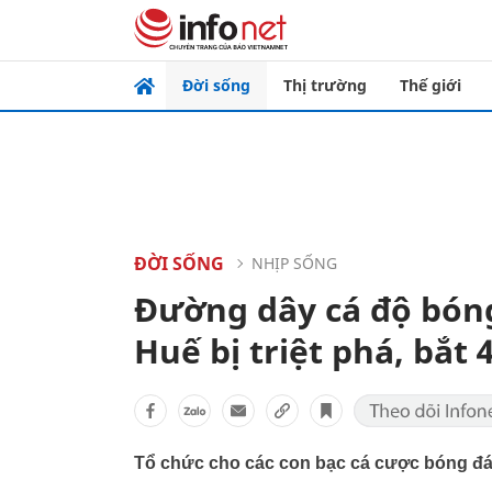
Đời sống
Thị trường
Thế giới
ĐỜI SỐNG
NHỊP SỐNG
Đường dây cá độ bóng
Huế bị triệt phá, bắt 
Tổ chức cho các con bạc cá cược bóng đá g