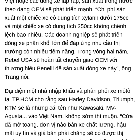
Việt hoặc các dòng xe lắp ráp, sản xuất trong nước
theo dạng OEM sẽ phát triển mạnh. “Chi phí sản
xuất một chiếc xe có dung tích xylanh dưới 175cc
và một chiếc xe có dung tích 250cc không chênh
lệch bao nhiêu. Các doanh nghiệp sẽ phát triển
dòng xe phân khối lớn để đáp ứng nhu cầu thị
trường còn nhiều tiềm năng. Trong vòng hai năm,
Rebel USA sẽ hoàn tất chuyển giao OEM với
thương hiệu Benelli để sản xuất dòng xe này”, ông
Trang nói.
Đại diện một nhà nhập khẩu và phân phối xe môtô
tại TP.HCM cho rằng sau Harley Davidson, Triumph,
KTM sẽ là những cái tên như Kawasaki, MV-
Agusta... vào Việt Nam, không sớm thì muộn. “Cửa
đã mở toang, đơn vị nào bán xe chất lượng, hậu
mãi uy tín và giá bán phải chăng sẽ có được thị