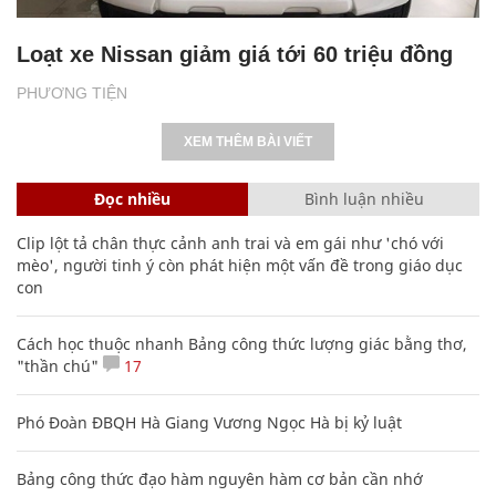
Loạt xe Nissan giảm giá tới 60 triệu đồng
PHƯƠNG TIỆN
XEM THÊM BÀI VIẾT
Đọc nhiều
Bình luận nhiều
Clip lột tả chân thực cảnh anh trai và em gái như 'chó với
mèo', người tinh ý còn phát hiện một vấn đề trong giáo dục
con
Cách học thuộc nhanh Bảng công thức lượng giác bằng thơ,
"thần chú"
17
Phó Đoàn ĐBQH Hà Giang Vương Ngọc Hà bị kỷ luật
Bảng công thức đạo hàm nguyên hàm cơ bản cần nhớ