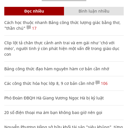
Đọc nhiều
Bình luận nhiều
Cách học thuộc nhanh Bảng công thức lượng giác bằng thơ,
"thần chú"
17
Clip lột tả chân thực cảnh anh trai và em gái như 'chó với
mèo', người tinh ý còn phát hiện một vấn đề trong giáo dục
con
Bảng công thức đạo hàm nguyên hàm cơ bản cần nhớ
Các công thức hóa học lớp 8, 9 cơ bản cần nhớ
106
Phó Đoàn ĐBQH Hà Giang Vương Ngọc Hà bị kỷ luật
20 số điện thoại ma ám bạn không bao giờ nên gọi
Nguyễn Phương Hằng sở hữu khối tài sản "siêu khủng", từng