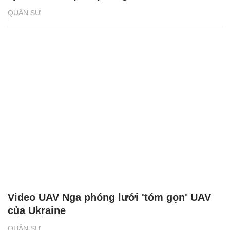
QUÂN SỰ
Video UAV Nga phóng lưới 'tóm gọn' UAV
của Ukraine
QUÂN SỰ