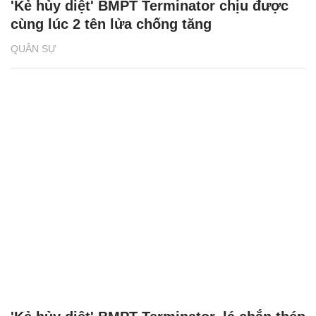
'Kẻ hủy diệt' BMPT Terminator chịu được
cùng lúc 2 tên lửa chống tăng
QUÂN SỰ