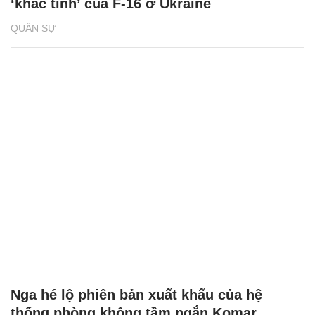
‘khắc tinh’ của F-16 ở Ukraine
QUÂN SỰ
Nga hé lộ phiên bản xuất khẩu của hệ
thống phòng không tầm ngắn Komar