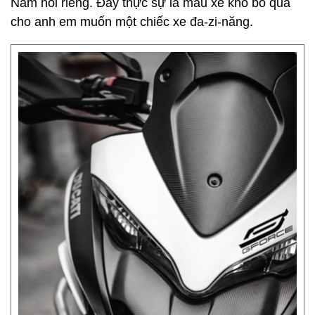
Nam nói riêng. Đây thực sự là mẫu xe khó bỏ qua
cho anh em muốn một chiếc xe đa-zi-năng.