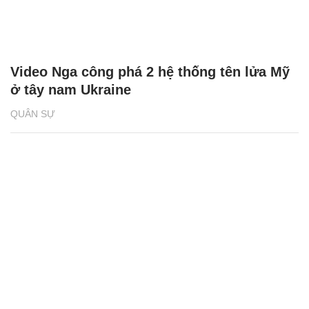
Video Nga công phá 2 hệ thống tên lửa Mỹ
ở tây nam Ukraine
QUÂN SỰ