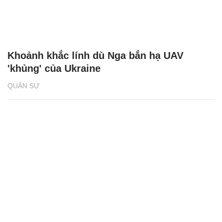
Khoảnh khắc lính dù Nga bắn hạ UAV
'khủng' của Ukraine
QUÂN SỰ