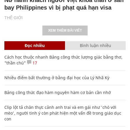
Nữ hành khách người Việt khỏa thân ở sân
bay Philippines vì bị phạt quá hạn visa
THẾ GIỚI
XEM THÊM BÀI VIẾT
Đọc nhiều
Bình luận nhiều
Cách học thuộc nhanh Bảng công thức lượng giác bằng thơ,
"thần chú"
17
Nhiều điểm bất thường ở bằng đại học của Lý Nhã Kỳ
Bảng công thức đạo hàm nguyên hàm cơ bản cần nhớ
Clip lột tả chân thực cảnh anh trai và em gái như 'chó với
mèo', người tinh ý còn phát hiện một vấn đề trong giáo dục
con