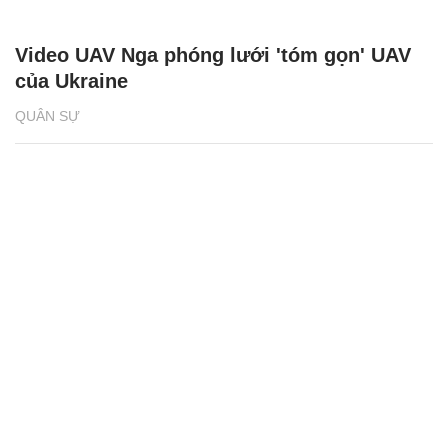
Video UAV Nga phóng lưới 'tóm gọn' UAV
của Ukraine
QUÂN SỰ