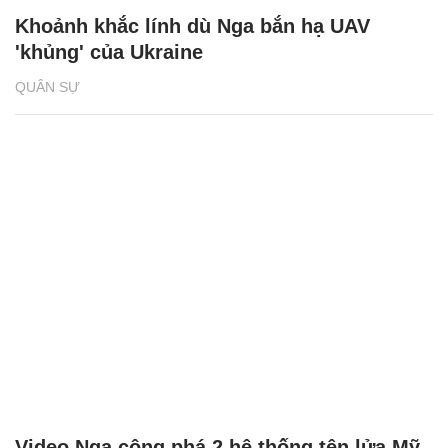
Khoảnh khắc lính dù Nga bắn hạ UAV
'khủng' của Ukraine
QUÂN SỰ
Video Nga công phá 2 hệ thống tên lửa Mỹ