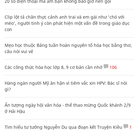
20 số điện thoại ma ám bạn không bao giờ nên gọi
Clip lột tả chân thực cảnh anh trai và em gái như 'chó với
mèo', người tinh ý còn phát hiện một vấn đề trong giáo dục
con
Mẹo học thuộc Bảng tuần hoàn nguyên tố hóa học bằng thơ,
câu nói vui vẻ
Các công thức hóa học lớp 8, 9 cơ bản cần nhớ
106
Hàng ngàn người Mỹ ân hận vì tiêm vắc xin HPV: Bác sĩ nói
gì?
Ấn tượng ngày hội văn hóa - thể thao mừng Quốc khánh 2/9
ở Hải Hậu
Tìm hiểu tư tưởng Nguyễn Du qua đoạn kết Truyện Kiều
1