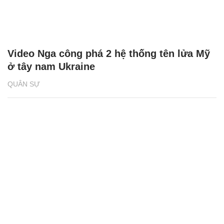
Video Nga công phá 2 hệ thống tên lửa Mỹ
ở tây nam Ukraine
QUÂN SỰ