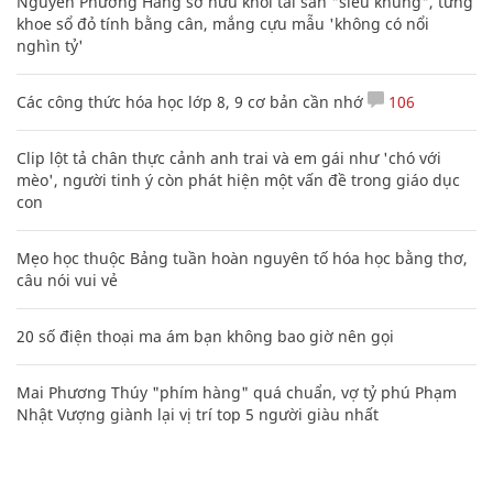
Nguyễn Phương Hằng sở hữu khối tài sản "siêu khủng", từng
khoe sổ đỏ tính bằng cân, mắng cựu mẫu 'không có nổi
nghìn tỷ'
Các công thức hóa học lớp 8, 9 cơ bản cần nhớ
106
Clip lột tả chân thực cảnh anh trai và em gái như 'chó với
mèo', người tinh ý còn phát hiện một vấn đề trong giáo dục
con
Mẹo học thuộc Bảng tuần hoàn nguyên tố hóa học bằng thơ,
câu nói vui vẻ
20 số điện thoại ma ám bạn không bao giờ nên gọi
Mai Phương Thúy "phím hàng" quá chuẩn, vợ tỷ phú Phạm
Nhật Vượng giành lại vị trí top 5 người giàu nhất