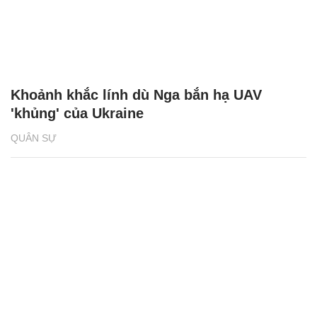
Khoảnh khắc lính dù Nga bắn hạ UAV
'khủng' của Ukraine
QUÂN SỰ