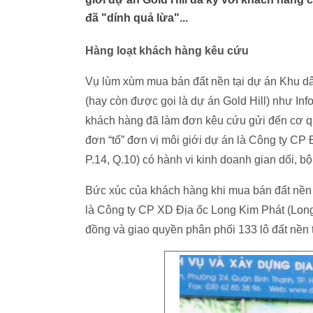
đã "dính quả lừa"...
Hàng loạt khách hàng kêu cứu
Vụ lùm xùm mua bán đất nền tại dự án Khu dâ
(hay còn được gọi là dự án Gold Hill) như Info
khách hàng đã làm đơn kêu cứu gửi đến cơ
đơn “tố” đơn vị môi giới dự án là Công ty CP 
P.14, Q.10) có hành vi kinh doanh gian dối, bội
Bức xúc của khách hàng khi mua bán đất nền tạ
là Công ty CP XD Địa ốc Long Kim Phát (Long
đồng và giao quyền phân phối 133 lô đất nền 