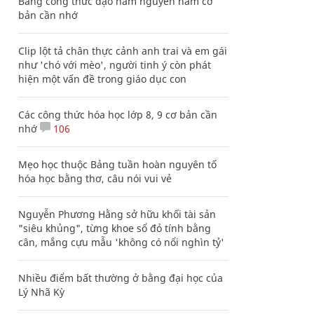
Bảng công thức đạo hàm nguyên hàm cơ
bản cần nhớ
Clip lột tả chân thực cảnh anh trai và em gái
như 'chó với mèo', người tinh ý còn phát
hiện một vấn đề trong giáo dục con
Các công thức hóa học lớp 8, 9 cơ bản cần
nhớ
106
Mẹo học thuộc Bảng tuần hoàn nguyên tố
hóa học bằng thơ, câu nói vui vẻ
Nguyễn Phương Hằng sở hữu khối tài sản
"siêu khủng", từng khoe sổ đỏ tính bằng
cân, mắng cựu mẫu 'không có nổi nghìn tỷ'
Nhiều điểm bất thường ở bằng đại học của
Lý Nhã Kỳ