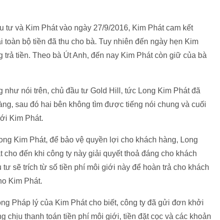
u tư và Kim Phát vào ngày 27/9/2016, Kim Phát cam kết
i toàn bộ tiền đã thu cho bà. Tuy nhiên đến ngày hẹn Kim
ng trả tiền. Theo bà Út Anh, đến nay Kim Phát còn giữ của bà
như nói trên, chủ đầu tư Gold Hill, tức Long Kim Phát đã
ng, sau đó hai bên không tìm được tiếng nói chung và cuối
ới Kim Phát.
ng Kim Phát, để bảo vệ quyền lợi cho khách hàng, Long
át cho đến khi công ty này giải quyết thoả đáng cho khách
tư sẽ trích từ số tiền phí môi giới này để hoàn trả cho khách
ho Kim Phát.
g Pháp lý của Kim Phát cho biết, công ty đã gửi đơn khởi
g chịu thanh toán tiền phí môi giới, tiền đặt cọc và các khoản