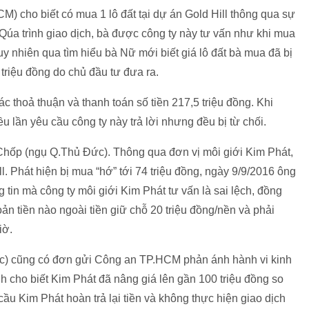
 cho biết có mua 1 lô đất tại dự án Gold Hill thông qua sự
 Qúa trình giao dịch, bà được công ty này tư vấn như khi mua
y nhiên qua tìm hiểu bà Nữ mới biết giá lô đất bà mua đã bị
 triệu đồng do chủ đầu tư đưa ra.
c thoả thuận và thanh toán số tiền 217,5 triệu đồng. Khi
 lần yêu cầu công ty này trả lời nhưng đều bị từ chối.
Chốp (ngụ Q.Thủ Đức). Thông qua đơn vị môi giới Kim Phát,
l. Phát hiện bị mua “hớ” tới 74 triệu đồng, ngày 9/9/2016 ông
g tin mà công ty môi giới Kim Phát tư vấn là sai lệch, đồng
n tiền nào ngoài tiền giữ chỗ 20 triệu đồng/nền và phải
iờ.
c) cũng có đơn gửi Công an TP.HCM phản ánh hành vi kinh
nh cho biết Kim Phát đã nâng giá lên gần 100 triệu đồng so
 cầu Kim Phát hoàn trả lại tiền và không thực hiện giao dịch