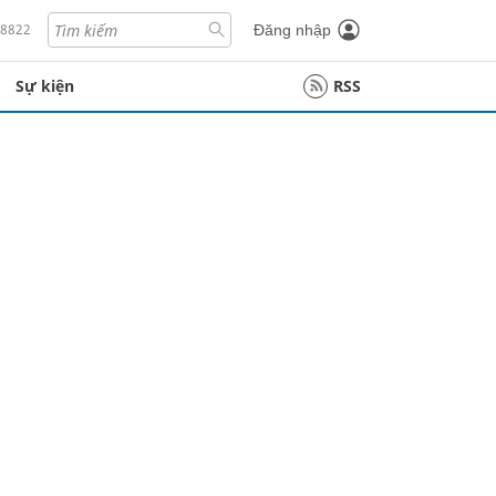
18822
Đăng nhập
Sự kiện
RSS