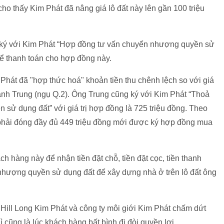
cho thấy Kim Phát đã nâng giá lô đất này lên gần 100 triệu
tục ký với Kim Phát “Hợp đồng tư vấn chuyển nhượng quyền sử
để thanh toán cho hợp đồng này.
hát đã "hợp thức hoá" khoản tiền thu chênh lệch so với giá
ành Trung (ngụ Q.2). Ông Trung cũng ký với Kim Phát “Thoả
sử dụng đất” với giá trị hợp đồng là 725 triệu đồng. Theo
phải đóng đầy đủ 449 triệu đồng mới được ký hợp đồng mua
 hàng này để nhận tiền đặt chỗ, tiền đặt cọc, tiền thanh
nhượng quyền sử dụng đất để xây dựng nhà ở trên lô đất ông
 Hill Long Kim Phát và công ty môi giới Kim Phát chấm dứt
hì cũng là lúc khách hàng bất bình đi đòi quyền lợi.