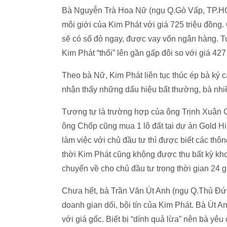
Bà Nguyễn Trà Hoa Nữ (ngụ Q.Gò Vấp, TP.HCM)
môi giới của Kim Phát với giá 725 triệu đồng.
sẽ có sổ đỏ ngay, được vay vốn ngân hàng. Tu
Kim Phát “thổi” lên gần gấp đôi so với giá 427
Theo bà Nữ, Kim Phát liên tục thúc ép bà ký cá
nhận thấy những dấu hiệu bất thường, bà nhiều
Tương tự là trường hợp của ông Trịnh Xuân 
ông Chốp cũng mua 1 lô đất tại dự án Gold Hil
làm việc với chủ đầu tư thì được biết các thôn
thời Kim Phát cũng không được thu bất kỳ khoả
chuyển về cho chủ đầu tư trong thời gian 24 g
Chưa hết, bà Trần Văn Út Anh (ngụ Q.Thủ Đứ
doanh gian dối, bội tín của Kim Phát. Bà Út A
với giá gốc. Biết bị “dính quả lừa” nên bà yêu