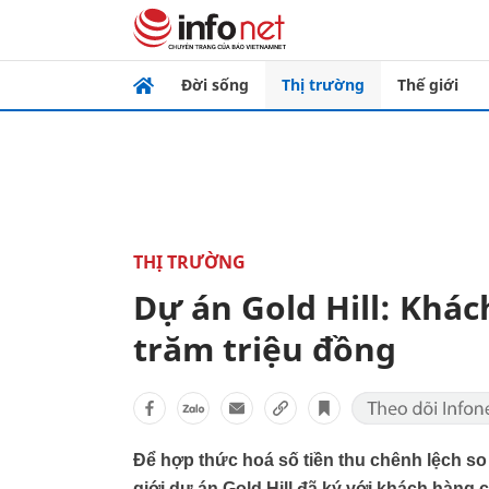
Đời sống
Thị trường
Thế giới
THỊ TRƯỜNG
Dự án Gold Hill: Khá
trăm triệu đồng
Để hợp thức hoá số tiền thu chênh lệch so v
giới dự án Gold Hill đã ký với khách hàng 