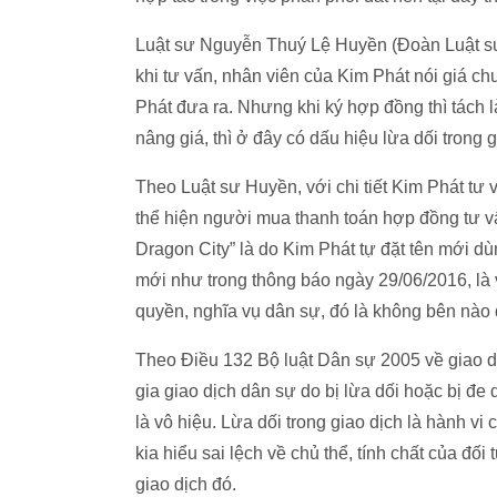
Luật sư Nguyễn Thuý Lệ Huyền (Đoàn Luật sư
khi tư vấn, nhân viên của Kim Phát nói giá 
Phát đưa ra. Nhưng khi ký hợp đồng thì tách 
nâng giá, thì ở đây có dấu hiệu lừa dối trong 
Theo Luật sư Huyền, với chi tiết Kim Phát tư 
thể hiện người mua thanh toán hợp đồng tư vấ
Dragon City” là do Kim Phát tự đặt tên mới d
mới như trong thông báo ngày 29/06/2016, là v
quyền, nghĩa vụ dân sự, đó là không bên nào
Theo Điều 132 Bộ luật Dân sự 2005 về giao dịc
gia giao dịch dân sự do bị lừa dối hoặc bị đe
là vô hiệu. Lừa dối trong giao dịch là hành 
kia hiểu sai lệch về chủ thể, tính chất của đ
giao dịch đó.