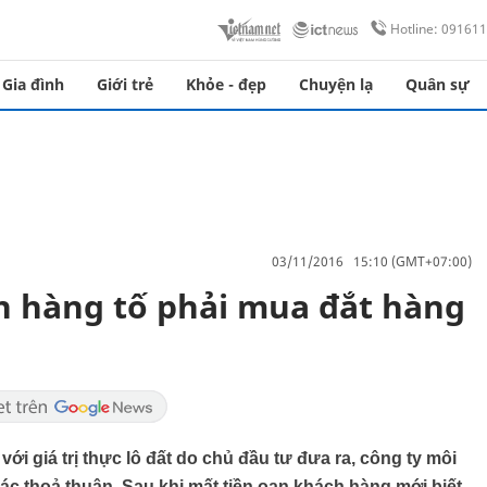
Hotline: 09161
Gia đình
Giới trẻ
Khỏe - đẹp
Chuyện lạ
Quân sự
03/11/2016 15:10 (GMT+07:00)
ch hàng tố phải mua đắt hàng
ới giá trị thực lô đất do chủ đầu tư đưa ra, công ty môi
các thoả thuận. Sau khi mất tiền oan khách hàng mới biết