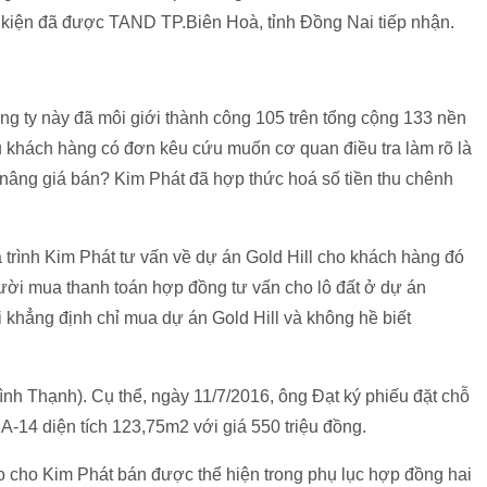
n kiện đã được TAND TP.Biên Hoà, tỉnh Đồng Nai tiếp nhận.
ông ty này đã môi giới thành công 105 trên tổng cộng 133 nền
u khách hàng có đơn kêu cứu muốn cơ quan điều tra làm rõ là
 nâng giá bán? Kim Phát đã hợp thức hoá số tiền thu chênh
á trình Kim Phát tư vấn về dự án Gold Hill cho khách hàng đó
người mua thanh toán hợp đồng tư vấn cho lô đất ở dự án
i khẳng định chỉ mua dự án Gold Hill và không hề biết
h Thạnh). Cụ thể, ngày 11/7/2016, ông Đạt ký phiếu đặt chỗ
A-14 diện tích 123,75m2 với giá 550 triệu đồng.
ao cho Kim Phát bán được thể hiện trong phụ lục hợp đồng hai