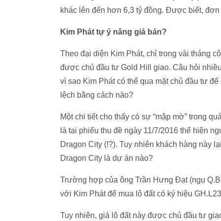
khác lên đến hơn 6,3 tỷ đồng. Được biết, đơ
Kim Phát tự ý nâng giá bán?
Theo đại diện Kim Phát, chỉ trong vài tháng c
được chủ đầu tư Gold Hill giao. Câu hỏi nhiề
vì sao Kim Phát có thể qua mặt chủ đầu tư để
lệch bằng cách nào?
Một chi tiết cho thấy có sự “mập mờ” trong qu
là tại phiếu thu đề ngày 11/7/2016 thể hiện 
Dragon City (!?). Tuy nhiên khách hàng này lạ
Dragon City là dự án nào?
Trường hợp của ông Trần Hưng Đạt (ngụ Q.Bìn
với Kim Phát để mua lô đất có ký hiệu GH.L23
Tuy nhiên, giá lô đất này được chủ đầu tư gi