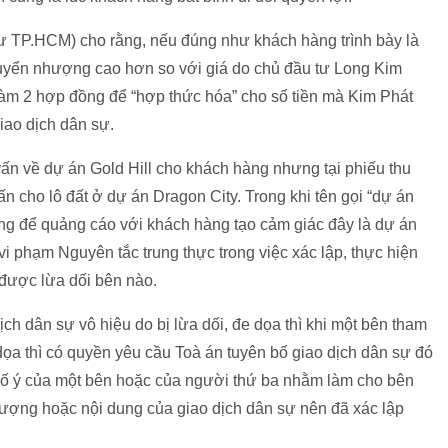
 TP.HCM) cho rằng, nếu đúng như khách hàng trình bày là
chuyển nhượng cao hơn so với giá do chủ đầu tư Long Kim
làm 2 hợp đồng để “hợp thức hóa” cho số tiền mà Kim Phát
giao dịch dân sự.
vấn về dự án Gold Hill cho khách hàng nhưng tại phiếu thu
n cho lô đất ở dự án Dragon City. Trong khi tên gọi “dự án
ùng để quảng cáo với khách hàng tạo cảm giác đây là dự án
i phạm Nguyên tắc trung thực trong việc xác lập, thực hiện
 được lừa dối bên nào.
h dân sự vô hiệu do bị lừa dối, đe dọa thì khi một bên tham
 dọa thì có quyền yêu cầu Toà án tuyên bố giao dịch dân sự đó
vi cố ý của một bên hoặc của người thứ ba nhằm làm cho bên
ối tượng hoặc nội dung của giao dịch dân sự nên đã xác lập