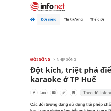
Đời sống
Thị trường
Thế giới
ĐỜI SỐNG
NHỊP SỐNG
Đột kích, triệt phá đ
karaoke ở TP Huế
Các đối tượng đang sử dụng trái phép chất
lực lượng chức năng bắt quả tang, tạm giữ