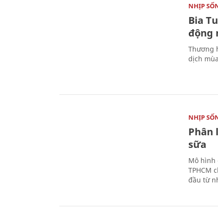
NHỊP SỐ
Bia T
động 
Thương h
dịch mùa
NHỊP SỐ
Phân 
sữa
Mô hình 
TPHCM ch
đầu từ n