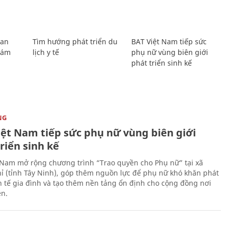
Lan
Tìm hướng phát triển du
BAT Việt Nam tiếp sức
Giám
lịch y tế
phụ nữ vùng biên giới
phát triển sinh kế
NG
iệt Nam tiếp sức phụ nữ vùng biên giới
riển sinh kế
 Nam mở rộng chương trình “Trao quyền cho Phụ nữ” tại xã
ỉ (tỉnh Tây Ninh), góp thêm nguồn lực để phụ nữ khó khăn phát
nh tế gia đình và tạo thêm nền tảng ổn định cho cộng đồng nơi
ên.