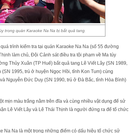
úy trong quán Karaoke Na Na bị bắt quả tang.
quá trình kiểm tra tại quán Karaoke Na Na (số 55 đường
ịnh làm chủ, Đội Cảnh sát điều tra tội phạm về Ma túy
ng Thủy Xuân (TP Huế) bắt quả tang Lê Viết Lây (SN 1989,
 (SN 1995, trú ở huyện Ngọc Hồi, tỉnh Kon Tum) cùng
à Nguyễn Đức Duy (SN 1990, trú ở Đà Bắc, tỉnh Hòa Bình)
ột mịn màu trắng nằm trên đĩa và cùng nhiều vật dụng để sử
ận Lê Viết Lây và Lê Thái Thịnh là người đứng ra để tổ chức
 Na Na là một trong những điểm có dấu hiệu tổ chức sử