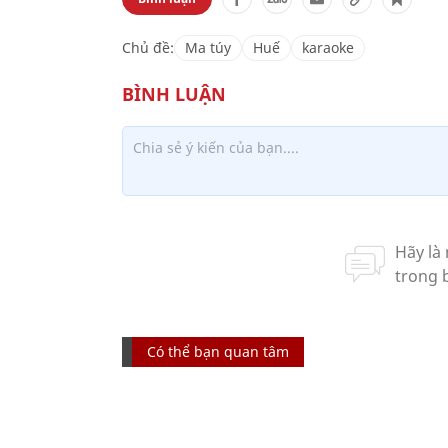
Chủ đề:
Ma túy
Huế
karaoke
Có thể bạn quan tâm