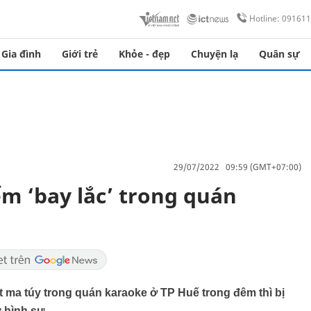
Hotline: 09161
Gia đình
Giới trẻ
Khỏe - đẹp
Chuyện lạ
Quân sự
29/07/2022 09:59 (GMT+07:00)
iểm ‘bay lắc’ trong quán
 ma túy trong quán karaoke ở TP Huế trong đêm thì bị
 hình sự.