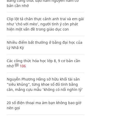
Bảng công thức đạo hàm nguyên hàm cơ
bản cần nhớ
Clip lột tả chân thực cảnh anh trai và em gái
như 'chó với mèo', người tinh ý còn phát
hiện một vấn đề trong giáo dục con
Nhiều điểm bất thường ở bằng đại học của
Lý Nhã Kỳ
Các công thức hóa học lớp 8, 9 cơ bản cần
nhớ
106
Nguyễn Phương Hằng sở hữu khối tài sản
"siêu khủng", từng khoe sổ đỏ tính bằng
cân, mắng cựu mẫu 'không có nổi nghìn tỷ'
20 số điện thoại ma ám bạn không bao giờ
nên gọi