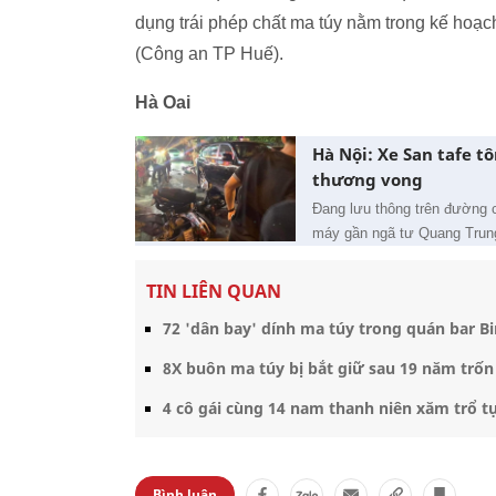
dụng trái phép chất ma túy nằm trong kế hoạch
(Công an TP Huế).
Hà Oai
Hà Nội: Xe San tafe tô
thương vong
Đang lưu thông trên đường c
máy gần ngã tư Quang Trung
TIN LIÊN QUAN
72 'dân bay' dính ma túy trong quán bar Bi
8X buôn ma túy bị bắt giữ sau 19 năm trốn
4 cô gái cùng 14 nam thanh niên xăm trổ t
Bình luận