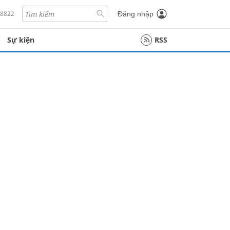
18822
Đăng nhập
Sự kiện
RSS