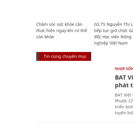
Chăm sóc sức khỏe cần
GS.TS Nguyễn Thị 
thực hiện ngay khi cơ thể
tiếp tục giữ chức 
còn khỏe
đốc Học viện Nông
nghiệp Việt Nam
Tin cùng chuyên mục
NHỊP SỐ
BAT V
phát t
BAT Việt
Phước Ch
triển ki
tuyến bi