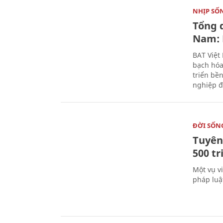
NHỊP SỐ
Tổng 
Nam: 
BAT Việt
bạch hóa
triển bề
nghiệp đ
ĐỜI SỐN
Tuyên 
500 t
Một vụ v
pháp luậ