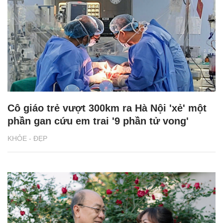
Cô giáo trẻ vượt 300km ra Hà Nội 'xẻ' một
phần gan cứu em trai '9 phần tử vong'
KHỎE - ĐẸP