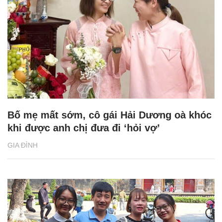
Bố mẹ mất sớm, cô gái Hải Dương oà khóc
khi được anh chị đưa đi ‘hỏi vợ’
GIA ĐÌNH