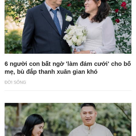
6 người con bất ngờ 'làm đám cưới' cho bố
mẹ, bù đắp thanh xuân gian khó
ĐỜI SỐNG