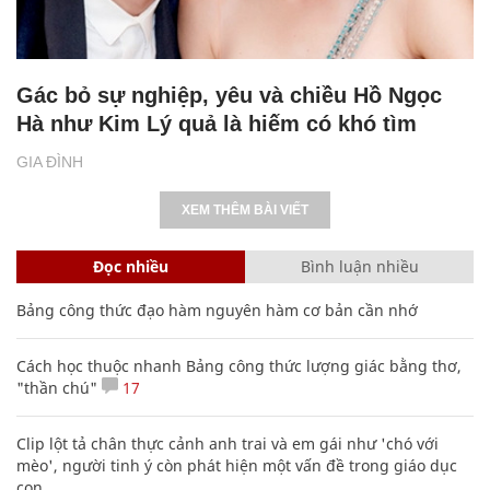
Gác bỏ sự nghiệp, yêu và chiều Hồ Ngọc
Hà như Kim Lý quả là hiếm có khó tìm
GIA ĐÌNH
XEM THÊM BÀI VIẾT
Đọc nhiều
Bình luận nhiều
Bảng công thức đạo hàm nguyên hàm cơ bản cần nhớ
Cách học thuộc nhanh Bảng công thức lượng giác bằng thơ,
"thần chú"
17
Clip lột tả chân thực cảnh anh trai và em gái như 'chó với
mèo', người tinh ý còn phát hiện một vấn đề trong giáo dục
con