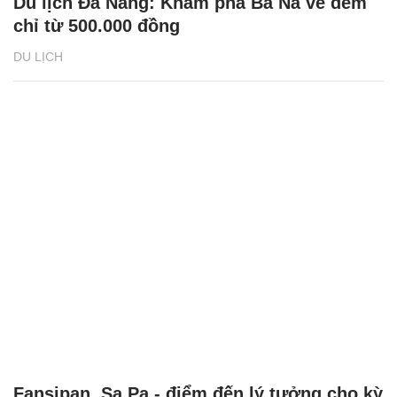
Du lịch Đà Nẵng: Khám phá Bà Nà về đêm
chỉ từ 500.000 đồng
DU LỊCH
Fansipan, Sa Pa - điểm đến lý tưởng cho kỳ