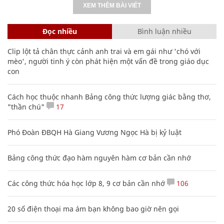
XEM THÊM BÀI VIẾT
Đọc nhiều
Bình luận nhiều
Clip lột tả chân thực cảnh anh trai và em gái như 'chó với
mèo', người tinh ý còn phát hiện một vấn đề trong giáo dục
con
Cách học thuộc nhanh Bảng công thức lượng giác bằng thơ,
"thần chú"
17
Phó Đoàn ĐBQH Hà Giang Vương Ngọc Hà bị kỷ luật
Bảng công thức đạo hàm nguyên hàm cơ bản cần nhớ
Các công thức hóa học lớp 8, 9 cơ bản cần nhớ
106
20 số điện thoại ma ám bạn không bao giờ nên gọi