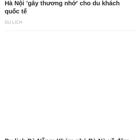
Hà Nội 'gây thương nhớ' cho du khách
quốc tế
DU LỊCH