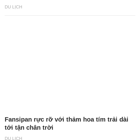
DU LỊCH
Fansipan rực rỡ với thảm hoa tím trải dài
tới tận chân trời
DU LỊCH