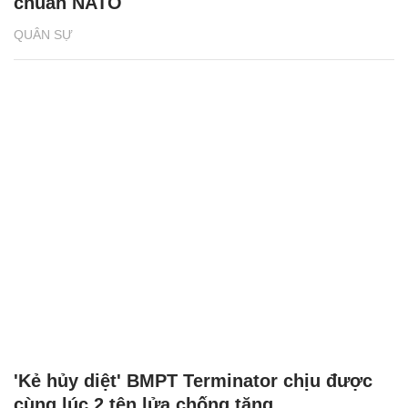
chuẩn NATO
QUÂN SỰ
'Kẻ hủy diệt' BMPT Terminator chịu được
cùng lúc 2 tên lửa chống tăng