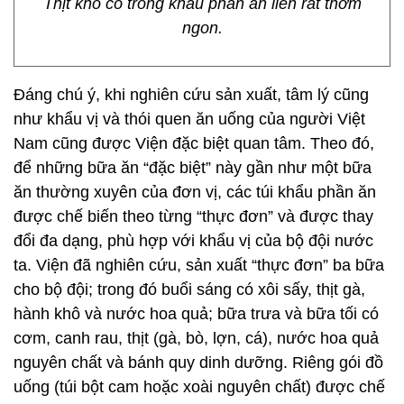
Thịt kho có trong khẩu phần ăn liền rất thơm
ngon.
Đáng chú ý, khi nghiên cứu sản xuất, tâm lý cũng
như khẩu vị và thói quen ăn uống của người Việt
Nam cũng được Viện đặc biệt quan tâm. Theo đó,
để những bữa ăn “đặc biệt” này gần như một bữa
ăn thường xuyên của đơn vị, các túi khẩu phần ăn
được chế biến theo từng “thực đơn” và được thay
đổi đa dạng, phù hợp với khẩu vị của bộ đội nước
ta. Viện đã nghiên cứu, sản xuất “thực đơn” ba bữa
cho bộ đội; trong đó buổi sáng có xôi sấy, thịt gà,
hành khô và nước hoa quả; bữa trưa và bữa tối có
cơm, canh rau, thịt (gà, bò, lợn, cá), nước hoa quả
nguyên chất và bánh quy dinh dưỡng. Riêng gói đồ
uống (túi bột cam hoặc xoài nguyên chất) được chế