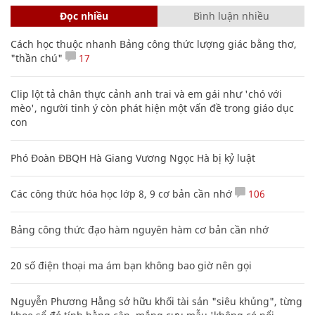
Đọc nhiều
Bình luận nhiều
Cách học thuộc nhanh Bảng công thức lượng giác bằng thơ,
"thần chú"
17
Clip lột tả chân thực cảnh anh trai và em gái như 'chó với
mèo', người tinh ý còn phát hiện một vấn đề trong giáo dục
con
Phó Đoàn ĐBQH Hà Giang Vương Ngọc Hà bị kỷ luật
Các công thức hóa học lớp 8, 9 cơ bản cần nhớ
106
Bảng công thức đạo hàm nguyên hàm cơ bản cần nhớ
20 số điện thoại ma ám bạn không bao giờ nên gọi
Nguyễn Phương Hằng sở hữu khối tài sản "siêu khủng", từng