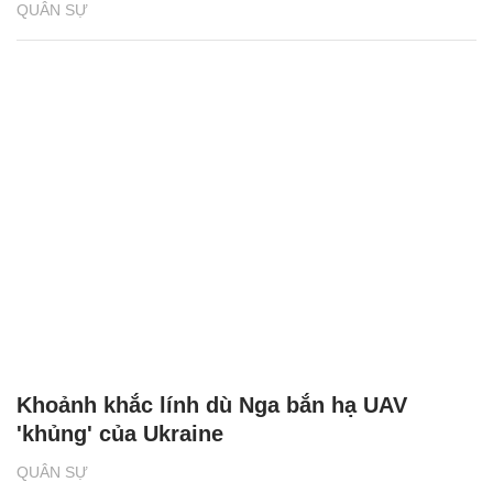
QUÂN SỰ
Khoảnh khắc lính dù Nga bắn hạ UAV
'khủng' của Ukraine
QUÂN SỰ