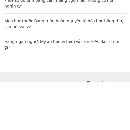
khoe sổ đỏ tính bằng cân, mắng cựu mẫu 'không có nổi
nghìn tỷ'
Mẹo học thuộc Bảng tuần hoàn nguyên tố hóa học bằng thơ,
câu nói vui vẻ
Hàng ngàn người Mỹ ân hận vì tiêm vắc xin HPV: Bác sĩ nói
gì?
CHUYÊN TRANG CỦA BÁO
Tòa soạn: Tòa nhà Cục Tần Số, 115 Trần Duy Hưng Hà Nội
Giấy phép hoạt động báo chí: Số 09/GP-BTTTT, Bộ Thông tin và
Truyền thông cấp ngày 07/01/2019.