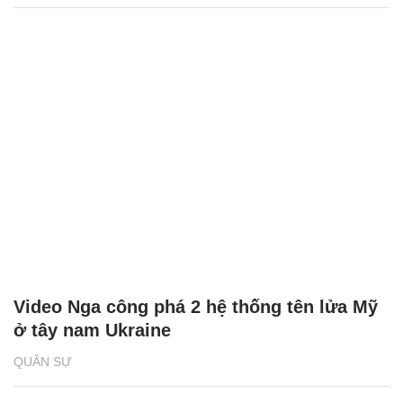
Video Nga công phá 2 hệ thống tên lửa Mỹ
ở tây nam Ukraine
QUÂN SỰ