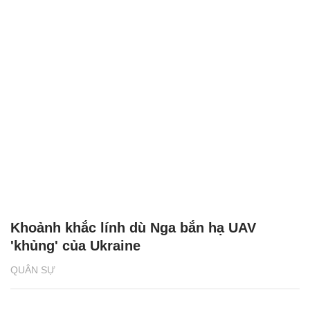
Khoảnh khắc lính dù Nga bắn hạ UAV
'khủng' của Ukraine
QUÂN SỰ