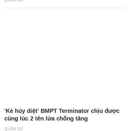
'Kẻ hủy diệt' BMPT Terminator chịu được
cùng lúc 2 tên lửa chống tăng
QUÂN SỰ