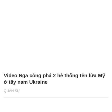
Video Nga công phá 2 hệ thống tên lửa Mỹ
ở tây nam Ukraine
QUÂN SỰ