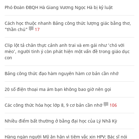
Phó Đoàn ĐBQH Hà Giang Vương Ngọc Hà bị kỷ luật
Cách học thuộc nhanh Bảng công thức lượng giác bằng thơ,
"thần chú"
17
Clip lột tả chân thực cảnh anh trai và em gái như 'chó với
mèo', người tinh ý còn phát hiện một vấn đề trong giáo dục
con
Bảng công thức đạo hàm nguyên hàm cơ bản cần nhớ
20 số điện thoại ma ám bạn không bao giờ nên gọi
Các công thức hóa học lớp 8, 9 cơ bản cần nhớ
106
Nhiều điểm bất thường ở bằng đại học của Lý Nhã Kỳ
Hàng ngàn người Mỹ ân hận vì tiêm vắc xin HPV: Bác sĩ nói