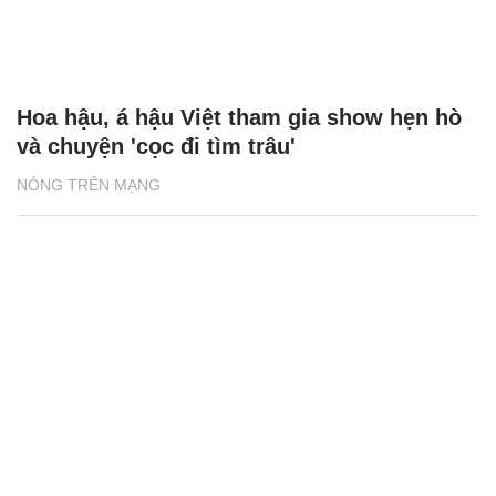
Hoa hậu, á hậu Việt tham gia show hẹn hò
và chuyện 'cọc đi tìm trâu'
NÓNG TRÊN MẠNG