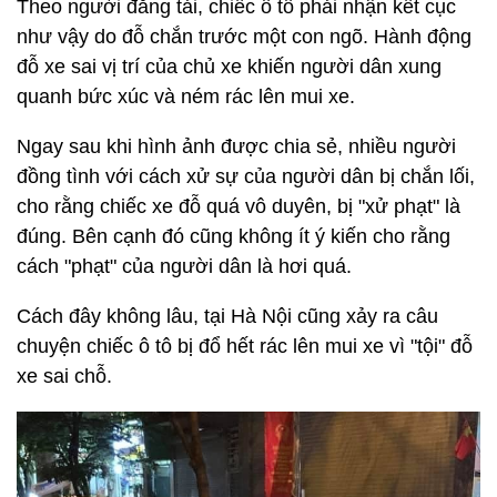
Theo người đăng tải, chiếc ô tô phải nhận kết cục
như vậy do đỗ chắn trước một con ngõ. Hành động
đỗ xe sai vị trí của chủ xe khiến người dân xung
quanh bức xúc và ném rác lên mui xe.
Ngay sau khi hình ảnh được chia sẻ, nhiều người
đồng tình với cách xử sự của người dân bị chắn lối,
cho rằng chiếc xe đỗ quá vô duyên, bị "xử phạt" là
đúng. Bên cạnh đó cũng không ít ý kiến cho rằng
cách "phạt" của người dân là hơi quá.
Cách đây không lâu, tại Hà Nội cũng xảy ra câu
chuyện chiếc ô tô bị đổ hết rác lên mui xe vì "tội" đỗ
xe sai chỗ.