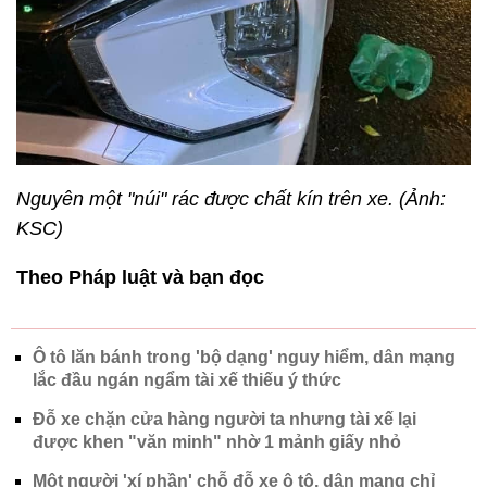
Nguyên một "núi" rác được chất kín trên xe. (Ảnh:
KSC)
Theo Pháp luật và bạn đọc
Ô tô lăn bánh trong 'bộ dạng' nguy hiểm, dân mạng
lắc đầu ngán ngẩm tài xế thiếu ý thức
Đỗ xe chặn cửa hàng người ta nhưng tài xế lại
được khen "văn minh" nhờ 1 mảnh giấy nhỏ
Một người 'xí phần' chỗ đỗ xe ô tô, dân mạng chỉ