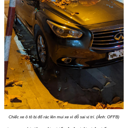
Chiếc xe ô tô bị đổ rác lên mui xe vì đỗ sai vị trí. (Ảnh: OFFB)