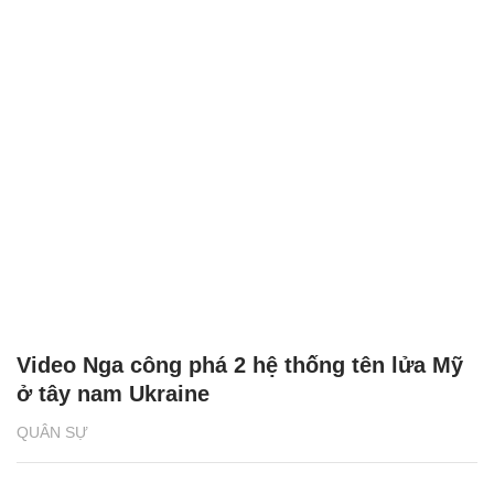
Video Nga công phá 2 hệ thống tên lửa Mỹ
ở tây nam Ukraine
QUÂN SỰ