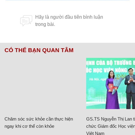
CÓ THỂ BẠN QUAN TÂM
Chăm sóc sức khỏe cần thực hiện
GS.TS Nguyễn Thị Lan ti
ngay khi cơ thể còn khỏe
chức Giám đốc Học viện
Việt Nam