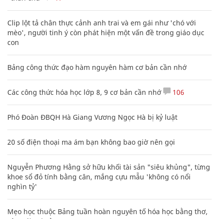
Clip lột tả chân thực cảnh anh trai và em gái như 'chó với
mèo', người tinh ý còn phát hiện một vấn đề trong giáo dục
con
Bảng công thức đạo hàm nguyên hàm cơ bản cần nhớ
Các công thức hóa học lớp 8, 9 cơ bản cần nhớ
106
Phó Đoàn ĐBQH Hà Giang Vương Ngọc Hà bị kỷ luật
20 số điện thoại ma ám bạn không bao giờ nên gọi
Nguyễn Phương Hằng sở hữu khối tài sản "siêu khủng", từng
khoe sổ đỏ tính bằng cân, mắng cựu mẫu 'không có nổi
nghìn tỷ'
Mẹo học thuộc Bảng tuần hoàn nguyên tố hóa học bằng thơ,