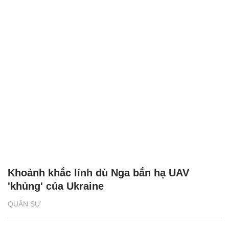
Khoảnh khắc lính dù Nga bắn hạ UAV
'khủng' của Ukraine
QUÂN SỰ