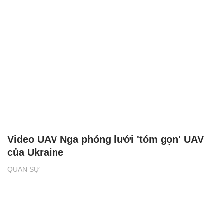
Video UAV Nga phóng lưới 'tóm gọn' UAV
của Ukraine
QUÂN SỰ