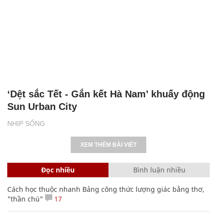
‘Dệt sắc Tết - Gắn kết Hà Nam’ khuấy động
Sun Urban City
NHỊP SỐNG
XEM THÊM BÀI VIẾT
Đọc nhiều
Bình luận nhiều
Cách học thuộc nhanh Bảng công thức lượng giác bằng thơ,
"thần chú"
17