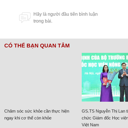
CÓ THỂ BẠN QUAN TÂM
Chăm sóc sức khỏe cần thực hiện
GS.TS Nguyễn Thị Lan ti
ngay khi cơ thể còn khỏe
chức Giám đốc Học viện
Việt Nam