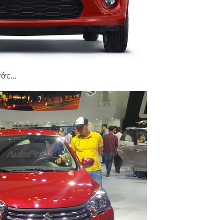
ớc...