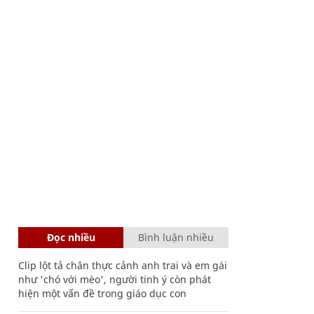
Đọc nhiều
Bình luận nhiều
Clip lột tả chân thực cảnh anh trai và em gái
như 'chó với mèo', người tinh ý còn phát
hiện một vấn đề trong giáo dục con