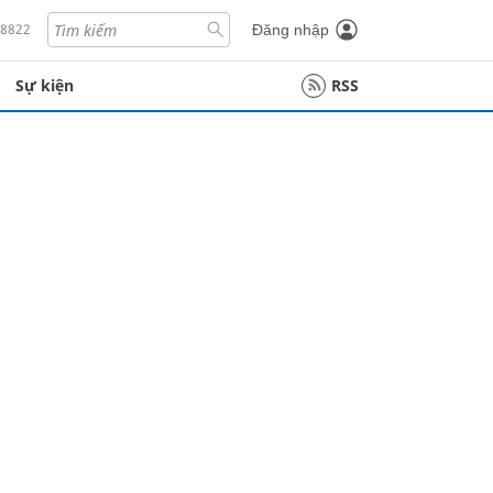
18822
Đăng nhập
Sự kiện
RSS