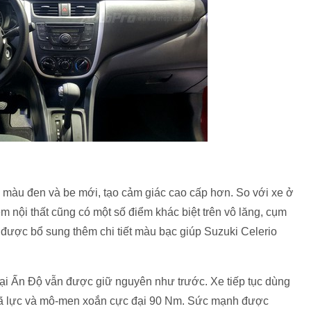
ối màu đen và be mới, tạo cảm giác cao cấp hơn. So với xe ở
m nội thất cũng có một số điểm khác biệt trên vô lăng, cụm
g được bổ sung thêm chi tiết màu bạc giúp Suzuki Celerio
tại Ấn Độ vẫn được giữ nguyên như trước. Xe tiếp tục dùng
7 mã lực và mô-men xoắn cực đại 90 Nm. Sức mạnh được